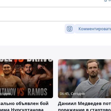
Комментироват
Сегодня
06:45, Сегодня
ально объявлен бой
Даниил Медведев по
има Нурсултанова
поражение в стартов