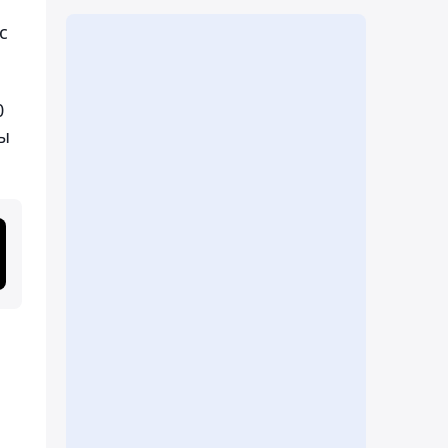
с
0
пы