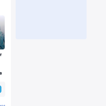
т
в
ход