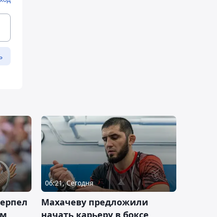
ь
06:21, Сегодня
терпел
Махачеву предложили
ом
начать карьеру в боксе