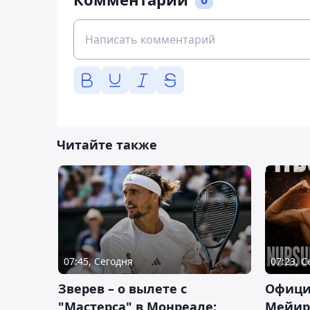
Читайте также
07:45, Сегодня
07:23, 
Зверев – о вылете с
Офици
"Мастерса" в Монреале:
Мейир