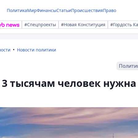
Политика
Мир
Финансы
Статьи
Происшествия
Право
#Спецпроекты
#Новая Конституция
#Гордость К
вости
Новости политики
Полити
 3 тысячам человек нужна