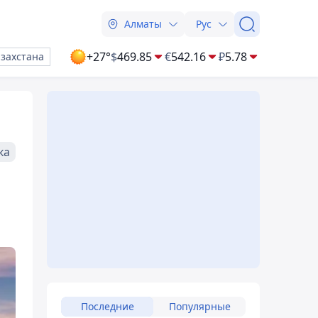
Алматы
Рус
+27°
$
469.85
€
542.16
₽
5.78
азахстана
ка
Последние
Популярные