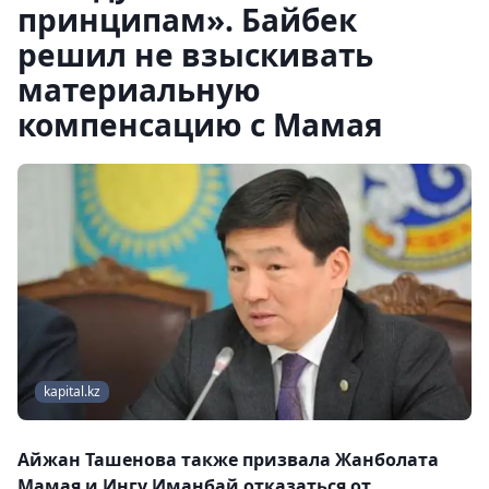
принципам». Байбек
решил не взыскивать
материальную
компенсацию с Мамая
kapital.kz
Айжан Ташенова также призвала Жанболата
Мамая и Ингу Иманбай отказаться от