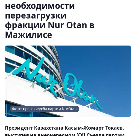
необходимости
перезагрузки
фракции Nur Otan в
Мажилисе
Фото: пресс-служба партии NurOtan
Президент Казахстана Касым-Жомарт Токаев,
выступая на внеочередном XXI Съезде партии