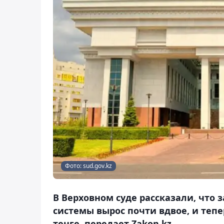
Фото: sud.gov.kz
В Верховном суде рассказали, что 
системы вырос почти вдвое, и тепе
тенге, передает Zakon.kz.