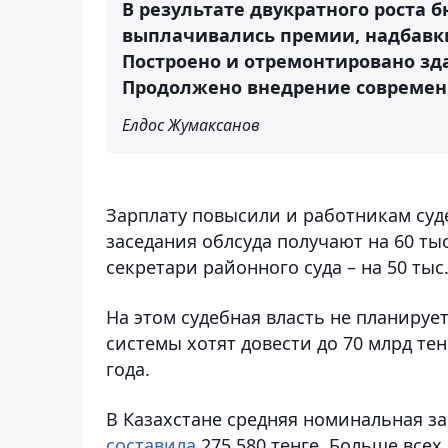
В результате двукратного роста 
выплачивались премии, надбавки
Построено и отремонтировано зд
Продолжено внедрение современн
Елдос Жумаксанов
Зарплату повысили и работникам суде
заседания облсуда получают на 60 ты
секретари районного суда – на 50 тыс
На этом судебная власть не планируе
системы хотят довести до 70 млрд те
года.
В Казахстане средняя номинальная за
составила
275 580 тенге. Больше все