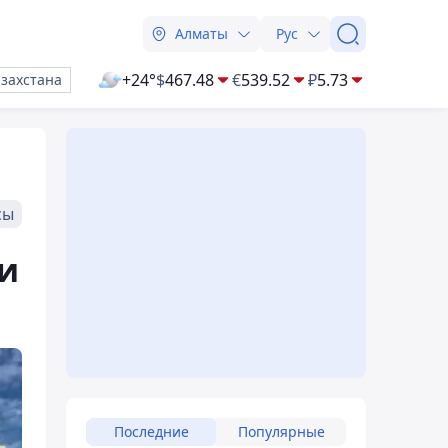
Алматы
Рус
+24°
$
467.48
€
539.52
₽
5.73
азахстана
сы
ьи
Последние
Популярные