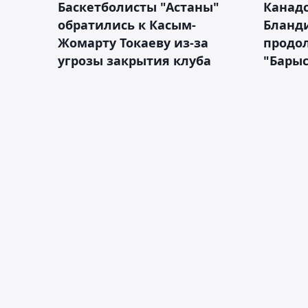
Баскетболисты "Астаны"
Канад
обратились к Касым-
Бланд
Жомарту Токаеву из-за
продол
угрозы закрытия клуба
"Барыс