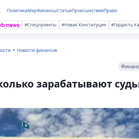
Политика
Мир
Финансы
Статьи
Происшествия
Право
#Спецпроекты
#Новая Конституция
#Гордость К
вости
Новости финансов
Финан
 сколько зарабатывают суд