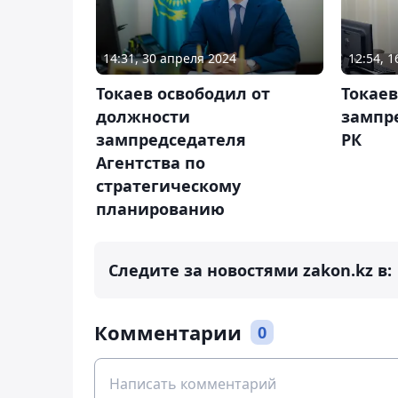
14:31, 30 апреля 2024
12:54, 
Токаев освободил от
Токае
должности
зампр
зампредседателя
РК
Агентства по
стратегическому
планированию
Следите за новостями zakon.kz в:
Комментарии
0