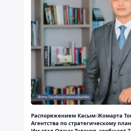
Фото: Facebook/nationalbankkz
Распоряжением Касым-Жомарта Ток
Агентства по стратегическому пла
Им стал Олжас Тулеуов, сообщает Z