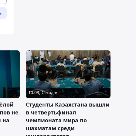
ь
10:03, Сегодня
ёлой
Студенты Казахстана вышли
пов не
в четвертьфинал
н на
чемпионата мира по
шахматам среди
университетов