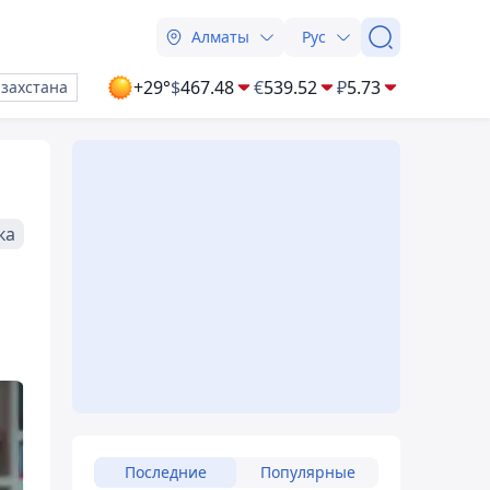
Алматы
Рус
+29°
$
467.48
€
539.52
₽
5.73
азахстана
ка
Последние
Популярные