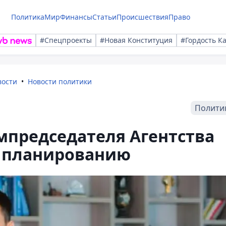
Политика
Мир
Финансы
Статьи
Происшествия
Право
#Спецпроекты
#Новая Конституция
#Гордость К
вости
Новости политики
Полити
мпредседателя Агентства
у планированию