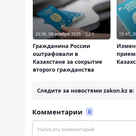
20:36, 06 ноября 2025
1
15:47, 
Гражданина России
Измен
оштрафовали в
прием
Казахстане за сокрытие
Казах
второго гражданства
Следите за новостями zakon.kz в:
Комментарии
0