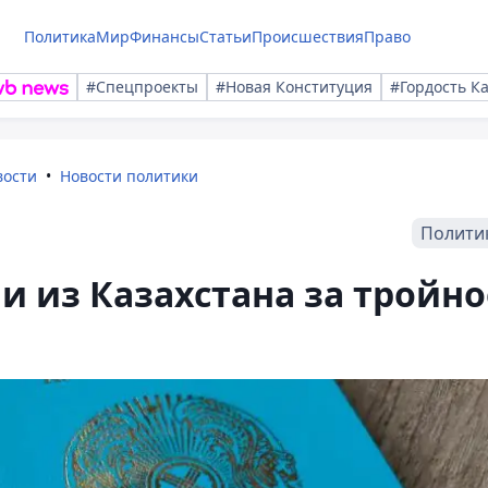
Политика
Мир
Финансы
Статьи
Происшествия
Право
#Спецпроекты
#Новая Конституция
#Гордость К
вости
Новости политики
Полити
 из Казахстана за тройно