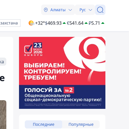
Алматы
Рус
+32°
$
469.93
€
541.64
₽
5.71
азахстана
ка
е
Последние
Популярные