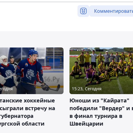
Комментироват
Сегодня
15:23, Сегодня
станские хоккейные
Юноши из "Кайрата"
сыграли встречу на
победили "Вердер" и
губернатора
в финал турнира в
ргской области
Швейцарии