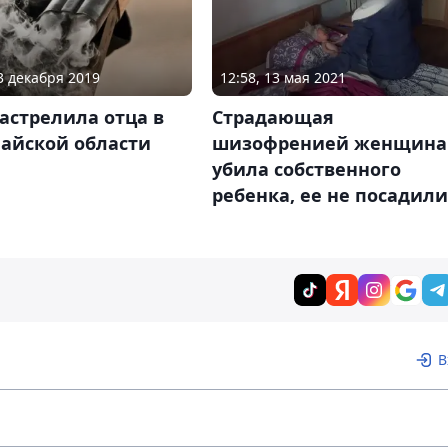
23 декабря 2019
12:58, 13 мая 2021
астрелила отца в
Страдающая
найской области
шизофренией женщина
убила собственного
ребенка, ее не посадили
В