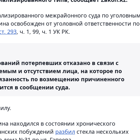
иализированного межрайонного суда по уголовны
ина освобожден от уголовной ответственности по
ст. 293
, ч. 1, 99, ч. 1 УК РК.
ований потерпевших отказано в связи с
мым и отсутствием лица, на которое по
бязанность по возмещению причиненного
ится в сообщении суда.
илу.
ина находился в состоянии хронического
ганских побуждений
разбил
стекла нескольких
дома №31 по ул. Гапеева.