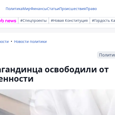
Политика
Мир
Финансы
Статьи
Происшествия
Право
#Спецпроекты
#Новая Конституция
#Гордость К
вости
Новости политики
Полити
агандинца освободили от
енности