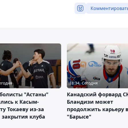
Комментироват
Сегодня
18:34, Сегодня
болисты "Астаны"
Канадский форвард С
лись к Касым-
Бландизи может
у Токаеву из-за
продолжить карьеру 
 закрытия клуба
"Барысе"