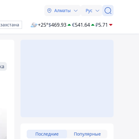
Алматы
Рус
+25°
$
469.93
€
541.64
₽
5.71
азахстана
ка
Последние
Популярные