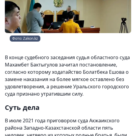
Фото: Zakon.kz
В конце судебного заседания судья областного суда
Махамбет Бактыгулов зачитал постановление,
согласно которому ходатайство Болатбека Ешова о
замене наказания на более мягкое оставлено без
удовлетворения, а решение Уральского городского
суда признано утратившим силу.
Суть дела
В июле 2021 года приговором суда Акжаикского
района Западно-Казахстанской области пять
человек, четверо из которых родные братья, были