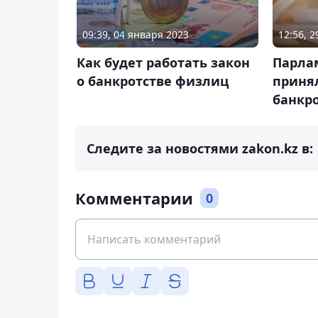
09:39, 04 января 2023
12:56, 
Как будет работать закон
Парла
о банкротстве физлиц
принял
банкр
Следите за новостями zakon.kz в:
Комментарии
0