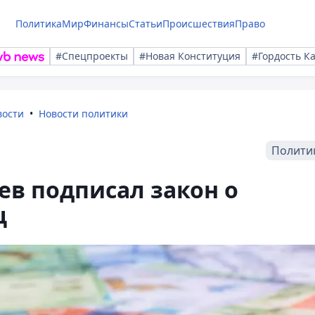
Политика
Мир
Финансы
Статьи
Происшествия
Право
#Спецпроекты
#Новая Конституция
#Гордость К
вости
Новости политики
Полити
в подписал закон о
ц