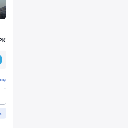
РК
ход
ь