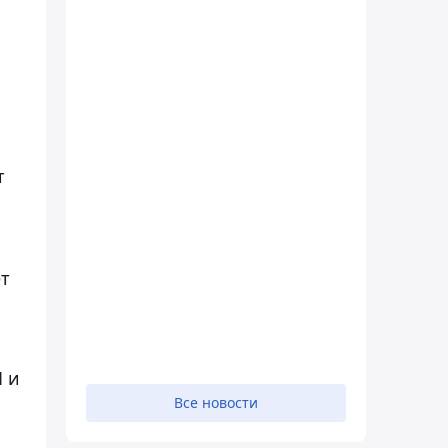
т
ет
 и
Все новости