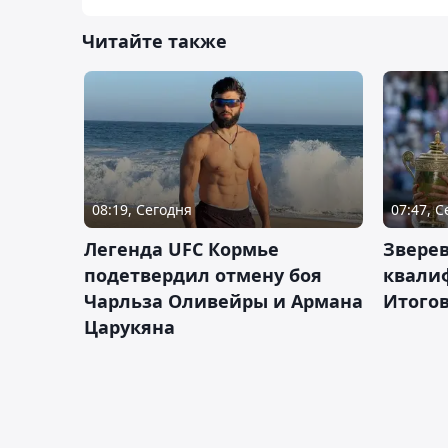
Читайте также
08:19, Сегодня
07:47, 
Легенда UFC Кормье
Зверев
подетвердил отмену боя
квали
Чарльза Оливейры и Армана
Итогов
Царукяна