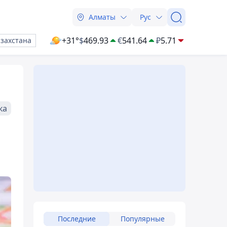
Алматы
Рус
+31°
$
469.93
€
541.64
₽
5.71
азахстана
ка
Последние
Популярные