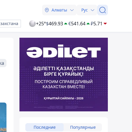
Алматы
Рус
+25°
$
469.93
€
541.64
₽
5.71
азахстана
ка
Последние
Популярные