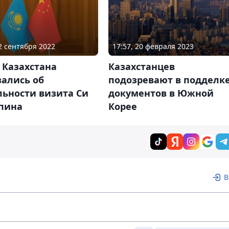
17:57, 20 февраля 2023
12 сентября 2022
Казахстанцев
 Казахстана
подозревают в подделк
зались об
документов в Южной
льности визита Си
Корее
пина
В