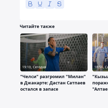
Читайте также
19:10, Сегодня
18:56, 
"Челси" разгромил "Милан"
"Кызыл
в Джакарте: Дастан Сатпаев
пораже
остался в запасе
"Алтае