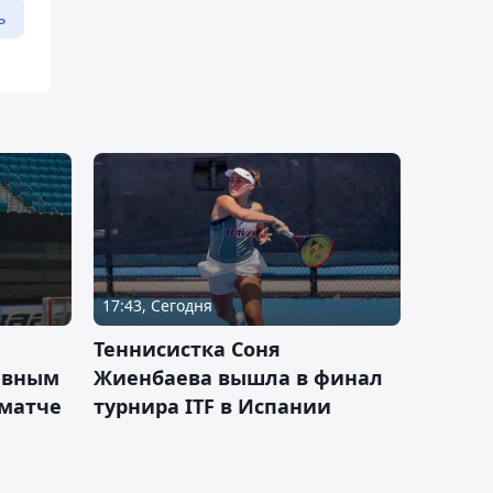
ь
17:43, Сегодня
Теннисистка Соня
ивным
Жиенбаева вышла в финал
 матче
турнира ITF в Испании