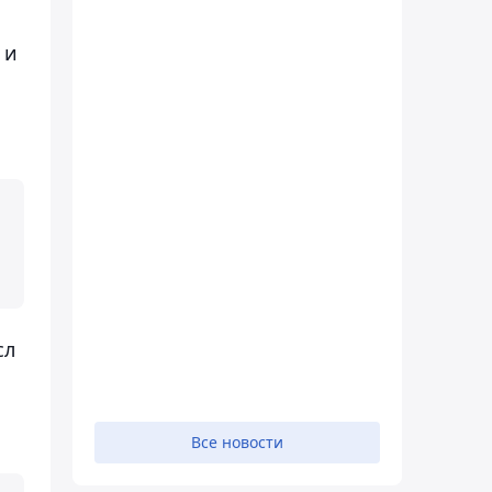
 и
сл
Все новости