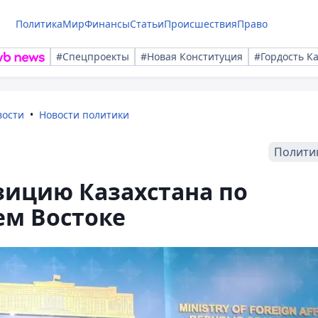
Политика
Мир
Финансы
Статьи
Происшествия
Право
#Спецпроекты
#Новая Конституция
#Гордость К
вости
Новости политики
Полити
зицию Казахстана по
ем Востоке