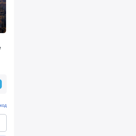
е
ход