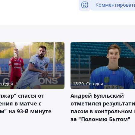
Комментироват
Сегодня
18:20, Сегодня
жар" спасся от
Андрей Буяльский
ния в матче с
отметился результат
м" на 93-й минуте
пасом в контрольном
за "Полонию Бытом"