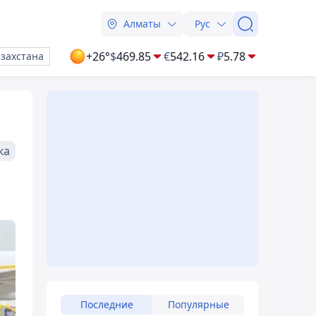
Алматы
Рус
+26°
$
469.85
€
542.16
₽
5.78
азахстана
ка
Последние
Популярные