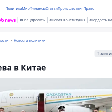
Политика
Мир
Финансы
Статьи
Происшествия
Право
#Спецпроекты
#Новая Конституция
#Гордость К
вости
Новости политики
Полити
ева в Китае