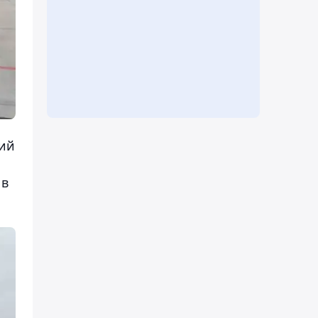
ний
 в