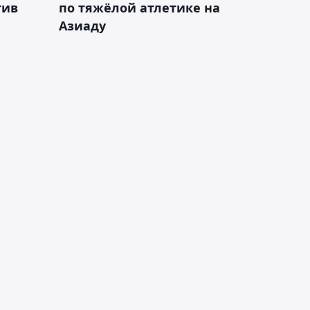
тив
по тяжёлой атлетике на
Азиаду