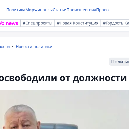
Политика
Мир
Финансы
Статьи
Происшествия
Право
#Спецпроекты
#Новая Конституция
#Гордость К
вости
Новости политики
Полити
 освободили от должности