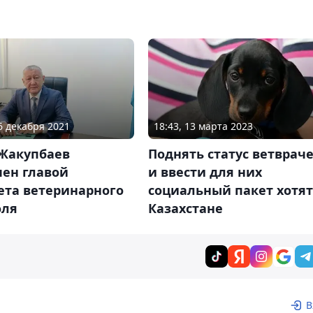
18:43, 13 марта 2023
06 декабря 2021
Поднять статус ветврач
 Жакупбаев
и ввести для них
чен главой
социальный пакет хотят
ета ветеринарного
Казахстане
оля
В