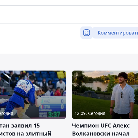
Комментироват
Сегодня
12:09, Сегодня
тан заявил 15
Чемпион UFC Алекс
истов на элитный
Волкановски начал