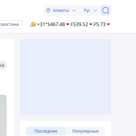
Алматы
Рус
+31°
$
467.48
€
539.52
₽
5.73
азахстана
ка
Последние
Популярные