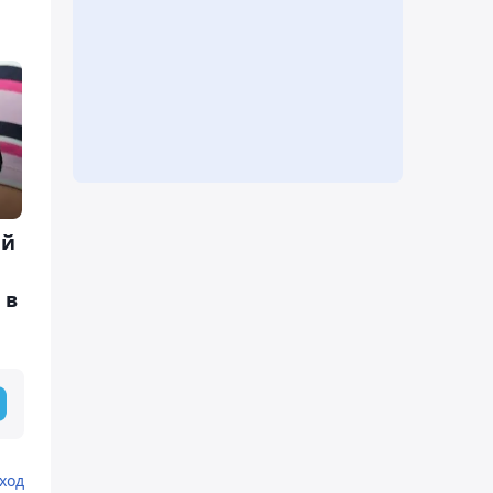
ей
 в
ход