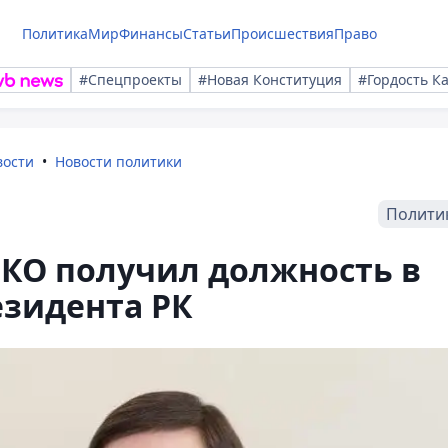
Политика
Мир
Финансы
Статьи
Происшествия
Право
#Спецпроекты
#Новая Конституция
#Гордость К
вости
Новости политики
Полити
КО получил должность в
зидента РК