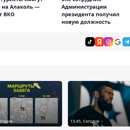
Администрации
 на Алаколь —
президента получил
т ВКО
новую должность
Сегодня
13:45, Сегодня