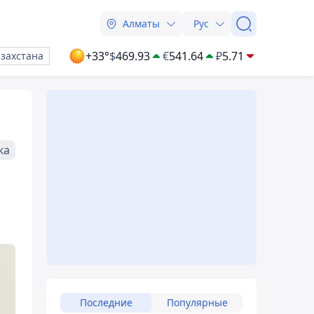
Алматы
Рус
+33°
$
469.93
€
541.64
₽
5.71
азахстана
ка
Последние
Популярные