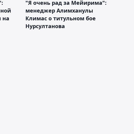
:
"Я очень рад за Мейирима":
чной
менеджер Алимханулы
 на
Климас о титульном бое
Нурсултанова