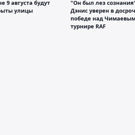
не 9 августа будут
"Он был лез сознания"
рыты улицы
Дэнис уверен в досро
победе над Чимаевым
турнире RAF