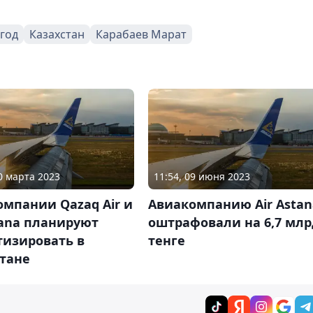
 год
Казахстан
Карабаев Марат
30 марта 2023
11:54, 09 июня 2023
мпании Qazaq Air и
Авиакомпанию Air Astan
tana планируют
оштрафовали на 6,7 млр
тизировать в
тенге
стане