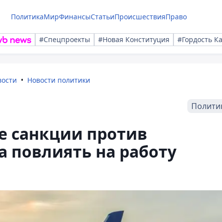
Политика
Мир
Финансы
Статьи
Происшествия
Право
#Спецпроекты
#Новая Конституция
#Гордость К
вости
Новости политики
Полити
е санкции против
a повлиять на работу