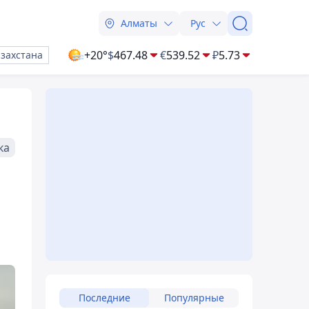
Алматы
Рус
+20°
$
467.48
€
539.52
₽
5.73
азахстана
ка
Последние
Популярные