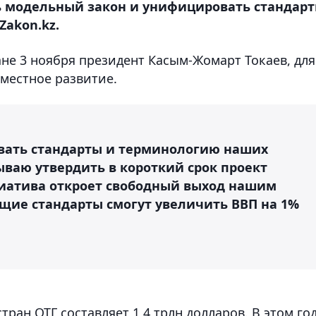
 модельный закон и унифицировать стандар
Zakon.kz.
ане 3 ноября президент Касым-Жомарт Токаев, для
местное развитие.
вать стандарты и терминологию наших
зываю утвердить в короткий срок проект
циатива откроет свободный выход нашим
щие стандарты смогут увеличить ВВП на 1%
тран ОТГ составляет 1,4 трлн долларов. В этом го