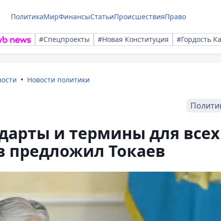
Политика
Мир
Финансы
Статьи
Происшествия
Право
#Спецпроекты
#Новая Конституция
#Гордость К
вости
Новости политики
Полити
дарты и термины для всех
в предложил Токаев