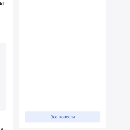
ты
Все новости
ду