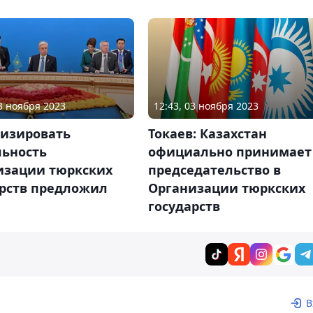
03 ноября 2023
12:43, 03 ноября 2023
изировать
Токаев: Казахстан
льность
официально принимает
изации тюркских
председательство в
арств предложил
Организации тюркских
государств
В