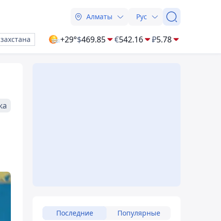
Алматы
Рус
+29°
$
469.85
€
542.16
₽
5.78
азахстана
ка
Последние
Популярные