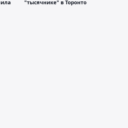
нила
"тысячнике" в Торонто