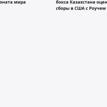
оната мира
бокса Казахстана оце
сборы в США с Роучем