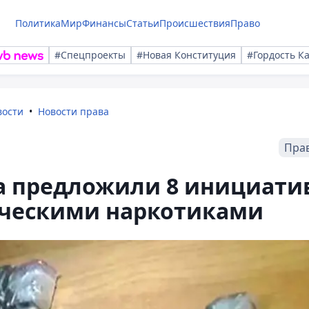
Политика
Мир
Финансы
Статьи
Происшествия
Право
#Спецпроекты
#Новая Конституция
#Гордость К
вости
Новости права
Пра
 предложили 8 инициати
тическими наркотиками