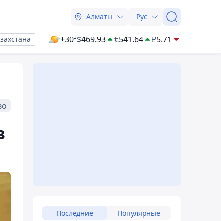
Алматы
Рус
+30°
$
469.93
€
541.64
₽
5.71
азахстана
во
в
Последние
Популярные