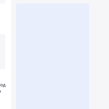
год
о