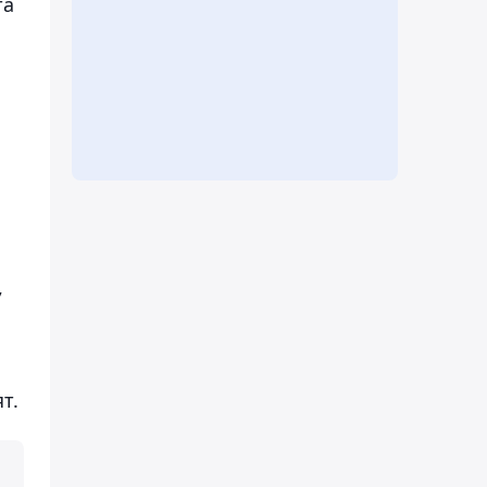
та
,
т.