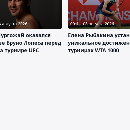
8 августа 2026
00:44, 08 августа 2026
Нургожай оказался
Елена Рыбакина уста
е Бруно Лопеса перед
уникальное достижен
а турнире UFC
турнирах WTA 1000