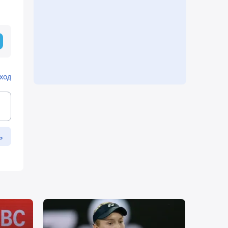
ход
ь