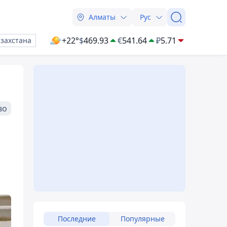
Алматы
Рус
+22°
$
469.93
€
541.64
₽
5.71
азахстана
во
Последние
Популярные