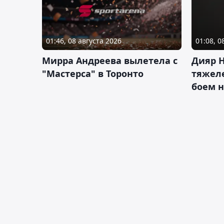
01:46, 08 августа 2026
01:08, 0
Мирра Андреева вылетела с
Дияр 
"Мастерса" в Торонто
тяжеле
боем н