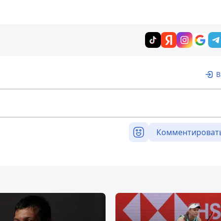
В
Комментироват