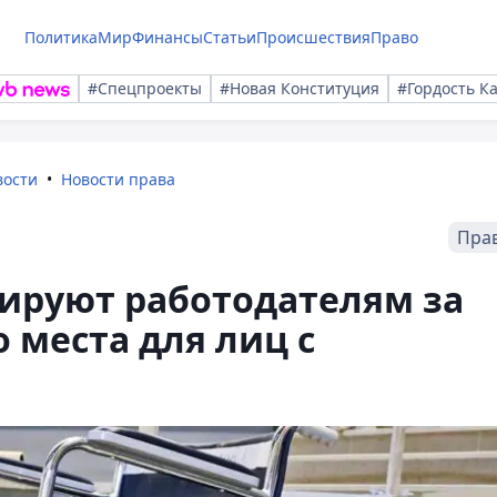
Политика
Мир
Финансы
Статьи
Происшествия
Право
#Спецпроекты
#Новая Конституция
#Гордость К
вости
Новости права
Пра
ируют работодателям за
 места для лиц с