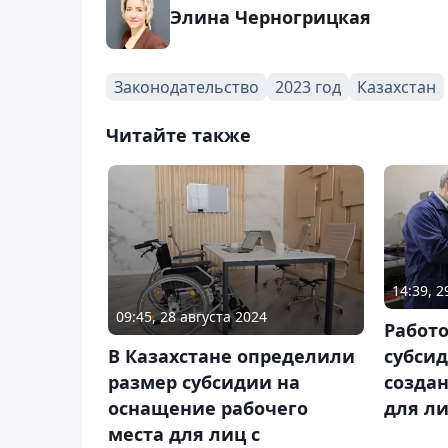
Элина Черногрицкая
Законодательство
2023 год
Казахстан
Читайте также
14:39, 
09:45, 28 августа 2024
Работ
субсид
В Казахстане определили
создан
размер субсидии на
для л
оснащение рабочего
места для лиц с