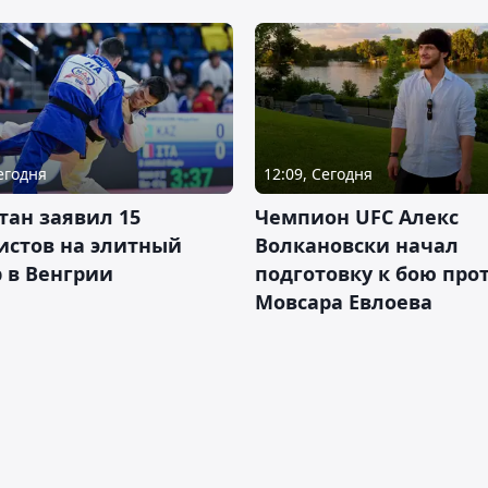
Сегодня
12:09, Сегодня
тан заявил 15
Чемпион UFC Алекс
истов на элитный
Волкановски начал
 в Венгрии
подготовку к бою про
Мовсара Евлоева