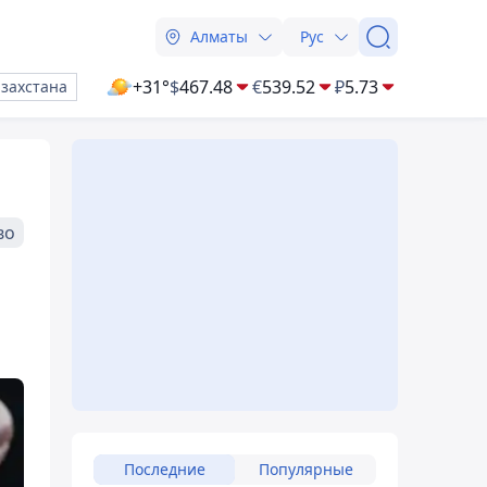
Алматы
Рус
+31°
$
467.48
€
539.52
₽
5.73
азахстана
во
Последние
Популярные