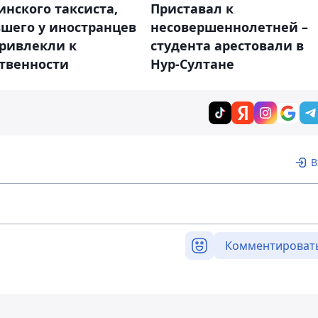
нского таксиста,
Приставал к
шего у иностранцев
несовершеннолетней –
привлекли к
студента арестовали в
ственности
Нур-Султане
В
Комментироват