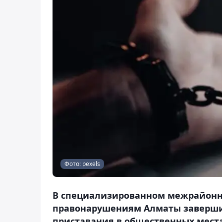
Фото: pexels
В специализированном межрайонн
правонарушениям Алматы завершил
приставания в общественных местах 