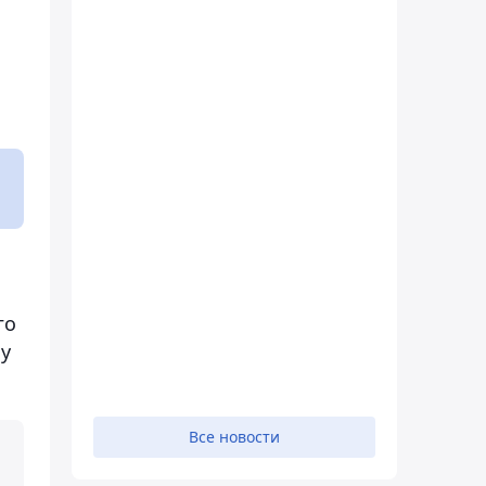
го
у
Все новости