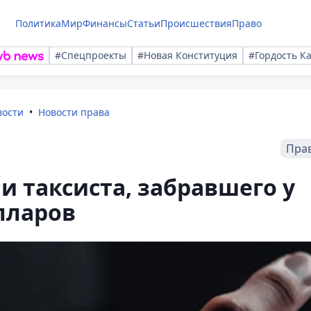
Политика
Мир
Финансы
Статьи
Происшествия
Право
#Спецпроекты
#Новая Конституция
#Гордость К
вости
Новости права
Пра
и таксиста, забравшего у
лларов