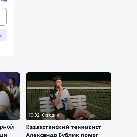
ь
10:02, Сегодня
орной
Казахстанский теннисист
аши
Александр Бублик помог