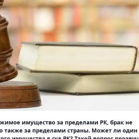
жимое имущество за пределами РК, брак не
о также за пределами страны. Может ли один
того имущества в суд РК? Такой вопрос прозву