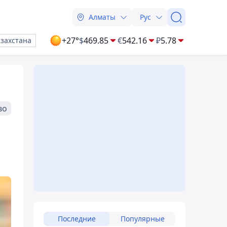
Алматы
Рус
+27°
$
469.85
€
542.16
₽
5.78
азахстана
во
Последние
Популярные