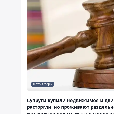
Фото: freepik
Супруги купили недвижимое и дви
расторгли, но проживают раздельн
из супругов подать иск о разделе э