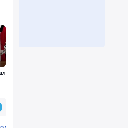
ал
ход