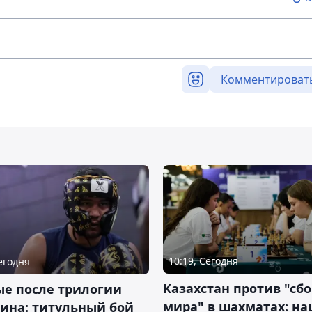
Комментироват
10:19, Сегодня
Сегодня
Казахстан против "сб
ые после трилогии
мира" в шахматах: н
ина: титульный бой