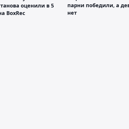
парни победили, а д
танова оценили в 5
нет
на BoxRec