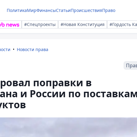
Политика
Мир
Финансы
Статьи
Происшествия
Право
#Спецпроекты
#Новая Конституция
#Гордость К
вости
Новости права
Пра
овал поправки в
ана и России по поставка
уктов