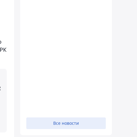
и
о
 РК
2
Все новости