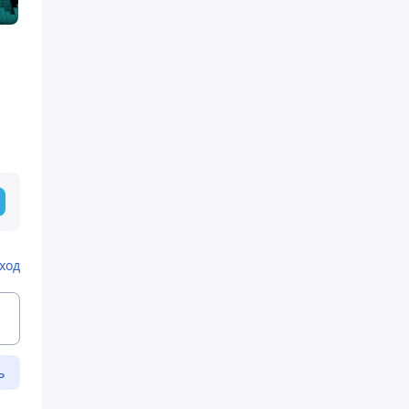
ход
ь