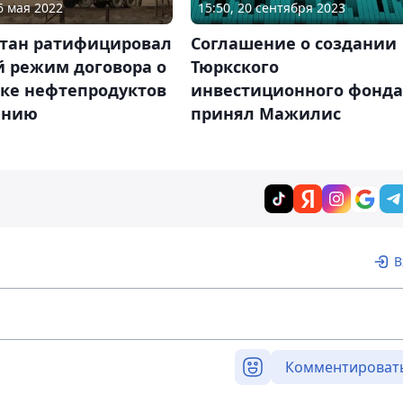
15:50, 20 сентября 2023
6 мая 2022
Соглашение о создании
стан ратифицировал
Тюркского
й режим договора о
инвестиционного фонда
вке нефтепродуктов
принял Мажилис
ению
В
Комментироват