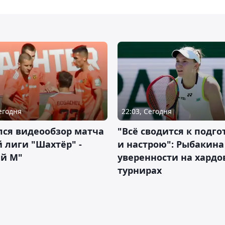
Сегодня
22:03, Сегодня
лся видеообзор матча
"Всё сводится к подго
 лиги "Шахтёр" -
и настрою": Рыбакина 
ий М"
уверенности на хардо
турнирах