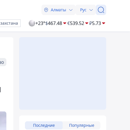
Алматы
Рус
+23°
$
467.48
€
539.52
₽
5.73
азахстана
во
м
Последние
Популярные