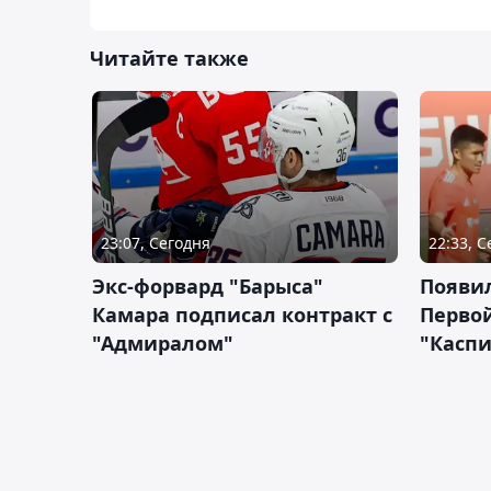
Читайте также
23:07, Сегодня
22:33, 
Экс-форвард "Барыса"
Появи
Камара подписал контракт с
Первой
"Адмиралом"
"Касп