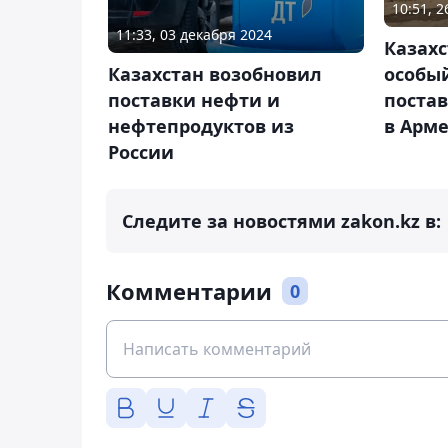
10:51, 2
11:33, 03 декабря 2024
Казах
Казахстан возобновил
особы
поставки нефти и
поста
нефтепродуктов из
в Арм
России
Следите за новостями zakon.kz в:
Комментарии
0