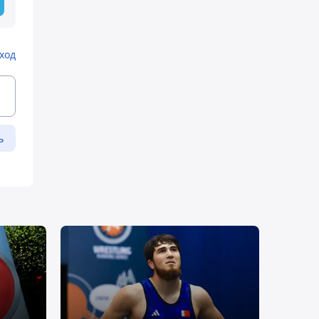
ход
ь