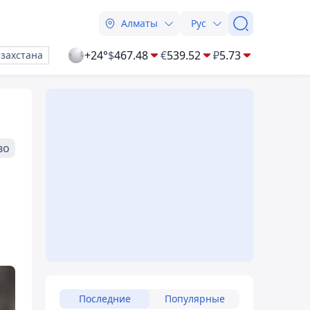
Алматы
Рус
+24°
$
467.48
€
539.52
₽
5.73
азахстана
во
Последние
Популярные