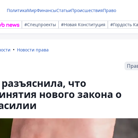
Политика
Мир
Финансы
Статьи
Происшествия
Право
#Спецпроекты
#Новая Конституция
#Гордость К
вости
Новости права
Пра
разъяснила, что
инятия нового закона о
асилии