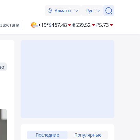
Алматы
Рус
+19°
$
467.48
€
539.52
₽
5.73
азахстана
во
Последние
Популярные