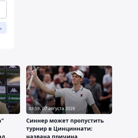
ь
03:59, 07 августа 2026
а"
Синнер может пропустить
турнир в Цинциннати:
ад
названа причина