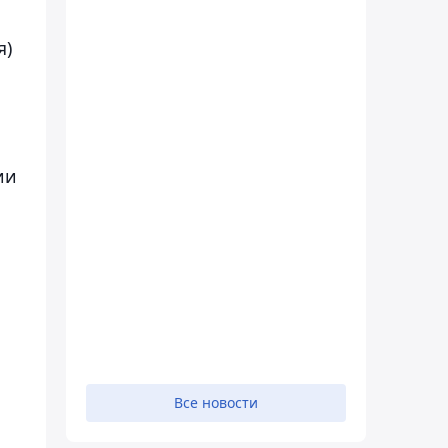
я)
ии
о
Все новости