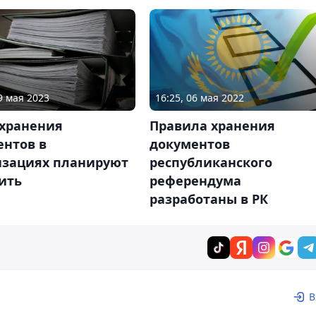
9 мая 2023
16:25, 06 мая 2022
 хранения
Правила хранения
ентов в
документов
изациях планируют
республиканского
ить
референдума
разработаны в РК
В