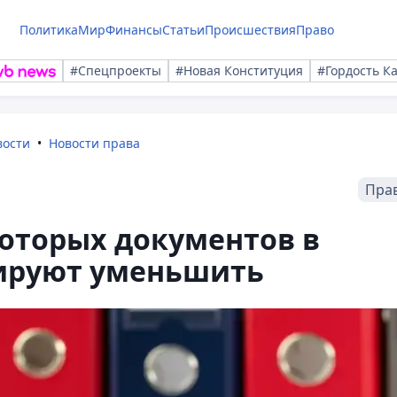
Политика
Мир
Финансы
Статьи
Происшествия
Право
#Спецпроекты
#Новая Конституция
#Гордость К
вости
Новости права
Пра
оторых документов в
ируют уменьшить