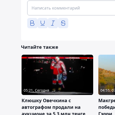
Читайте также
05:21, Сегодня
04:55, 0
Клюшку Овечкина с
Макгре
автографом продали на
победи
аукционе за 5,3 млн тенге
Гэрри