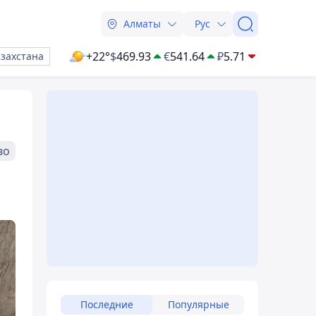
Алматы
Рус
+22°
$
469.93
€
541.64
₽
5.71
азахстана
во
Последние
Популярные