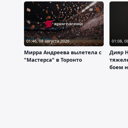
01:46, 08 августа 2026
01:08, 0
Мирра Андреева вылетела с
Дияр 
"Мастерса" в Торонто
тяжеле
боем н