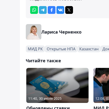
Лариса Черненко
МИД РК
Открытые НПА
Казахстан
До
Читайте также
11:40, 30 июля 2025
12:08, 
Обновлены ставки
МИД Р