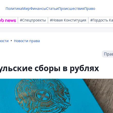
Политика
Мир
Финансы
Статьи
Происшествия
Право
#Спецпроекты
#Новая Конституция
#Гордость К
вости
Новости права
Пра
льские сборы в рублях