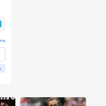
ход
ь