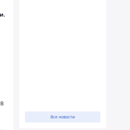
и.
 В
Все новости