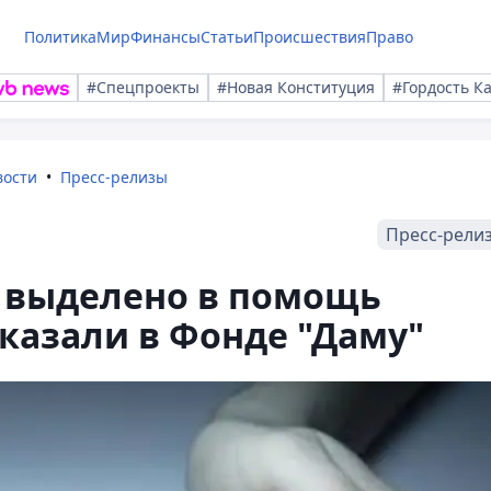
Политика
Мир
Финансы
Статьи
Происшествия
Право
#Спецпроекты
#Новая Конституция
#Гордость К
вости
Пресс-релизы
Пресс-рели
о выделено в помощь
казали в Фонде "Даму"