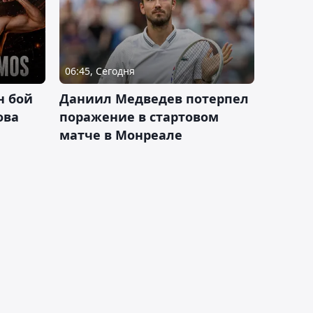
06:45, Сегодня
н бой
Даниил Медведев потерпел
ова
поражение в стартовом
матче в Монреале