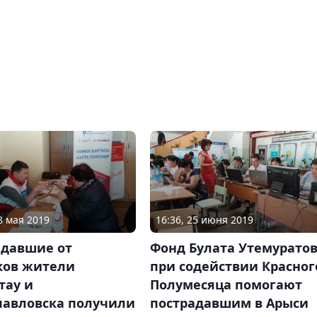
8 мая 2019
16:36, 25 июня 2019
адавшие от
Фонд Булата Утемурато
ков жители
при содействии Красног
тау и
Полумесяца помогают
павловска получили
пострадавшим в Арыси