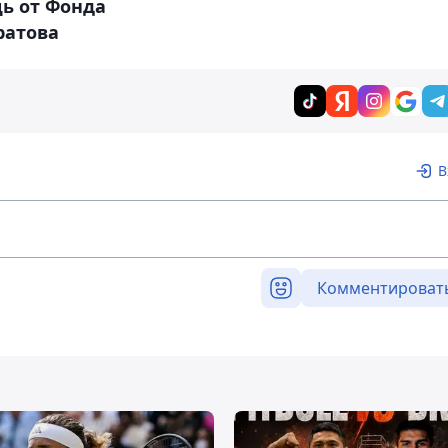
ь от Фонда
ратова
В
Комментироват