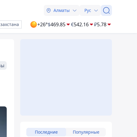
Алматы
Рус
+26°
$
469.85
€
542.16
₽
5.78
азахстана
зы
Последние
Популярные