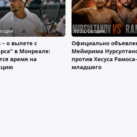
Сегодня
07:23, Сегодня
 – о вылете с
Официально объявле
рса" в Монреале:
Мейирима Нурсултан
тся время на
против Хесуса Рамоса-
ацию
младшего