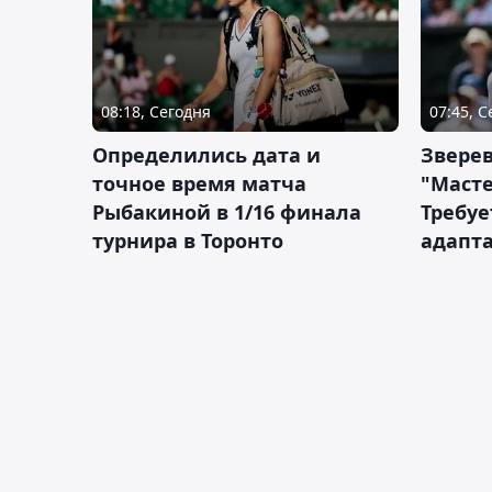
08:18, Сегодня
07:45, 
Определились дата и
Зверев
точное время матча
"Масте
Рыбакиной в 1/16 финала
Требуе
турнира в Торонто
адапт