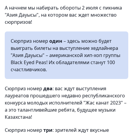
А начнем мы набирать обороты 2 июля с пикника
"Азия Дауысы", на котором вас ждет множество
сюрпризов!
Сюрприз номер
один
– здесь можно будет
выиграть билеты на выступление хедлайнера
"Азия Дауысы" – американской хип-хоп группы
Black Eyed Peas! Их обладателями станут 100
счастливчиков.
Сюрприз номер
два
: вас ждут выступления
лауреатов прошедшего недавно республиканского
конкурса молодых исполнителей "Жас канат 2023" –
а это талантливейшие ребята, будущее музыки
Казахстана!
Сюрприз номер
три
: зрителей ждут вкусные