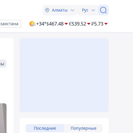
Алматы
Рус
+34°
$
467.48
€
539.52
₽
5.73
азахстана
зы
Последние
Популярные