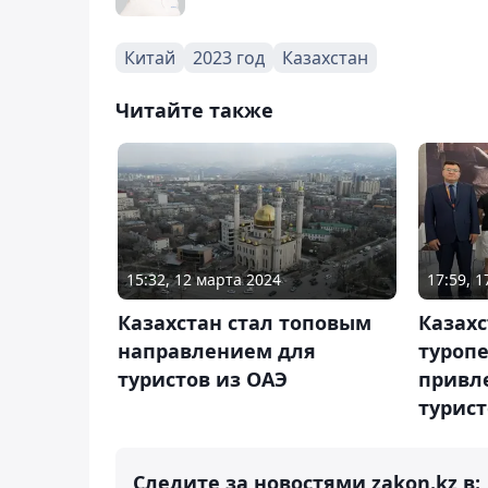
Китай
2023 год
Казахстан
Читайте также
15:32, 12 марта 2024
17:59, 1
Казахстан стал топовым
Казах
направлением для
туроп
туристов из ОАЭ
привл
турист
Следите за новостями zakon.kz в: