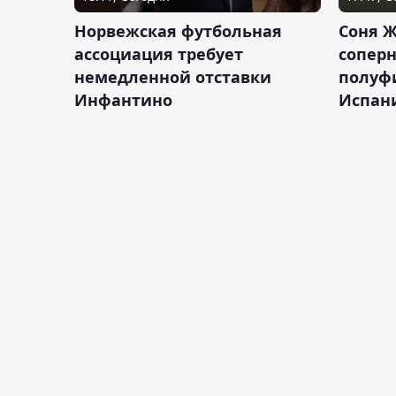
Норвежская футбольная
Соня Ж
ассоциация требует
сопер
немедленной отставки
полуф
Инфантино
Испан