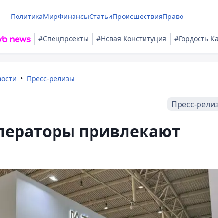
Политика
Мир
Финансы
Статьи
Происшествия
Право
#Спецпроекты
#Новая Конституция
#Гордость К
вости
Пресс-релизы
Пресс-рели
операторы привлекают