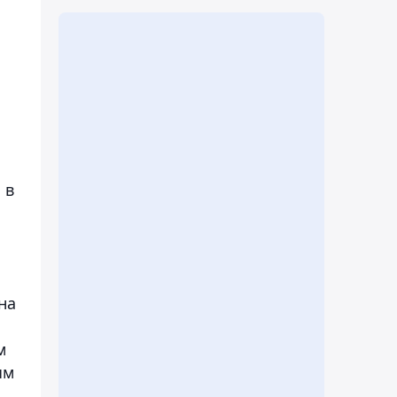
 в
на
м
ым