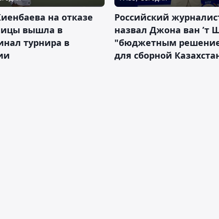
иенбаева на отказе
Российский журналис
ницы вышла в
назвал Джона ван ’т 
инал турнира в
"бюджетным решени
ии
для сборной Казахста