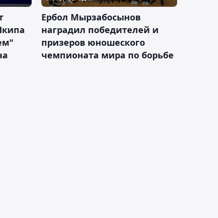
т
Ербол Мырзабосынов
Шкипа
наградил победителей и
ем"
призеров юношеского
на
чемпионата мира по борьбе