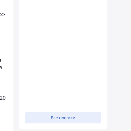
с-
а
в
20
Все новости