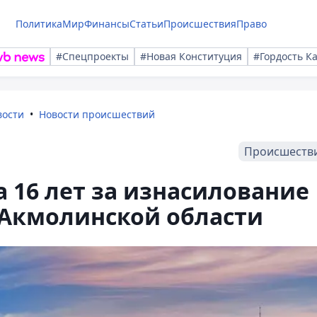
Политика
Мир
Финансы
Статьи
Происшествия
Право
#Спецпроекты
#Новая Конституция
#Гордость К
вости
Новости происшествий
Происшеств
 16 лет за изнасилование
 Акмолинской области