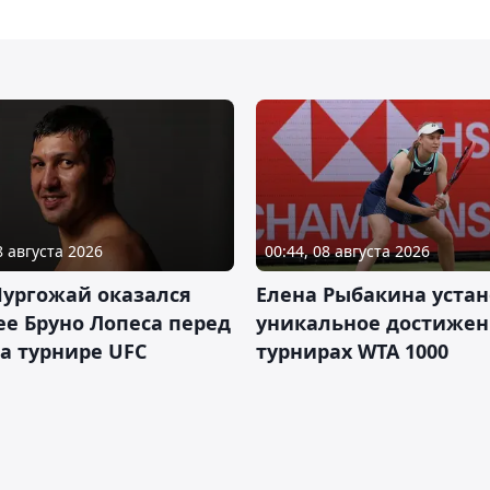
8 августа 2026
00:44, 08 августа 2026
Нургожай оказался
Елена Рыбакина уста
е Бруно Лопеса перед
уникальное достижен
а турнире UFC
турнирах WTA 1000