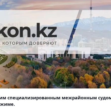
ким специализированным межрайонным судо
ежиме.