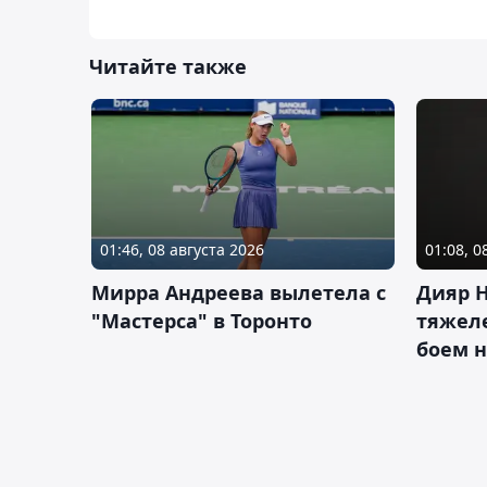
Читайте также
01:46, 08 августа 2026
01:08, 0
Мирра Андреева вылетела с
Дияр 
"Мастерса" в Торонто
тяжеле
боем н