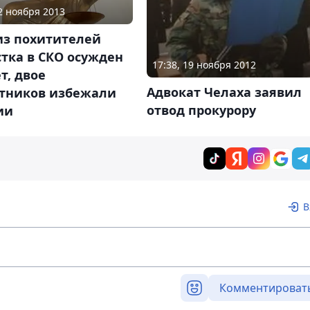
22 ноября 2013
из похитителей
тка в СКО осужден
17:38, 19 ноября 2012
ет, двое
Адвокат Челаха заявил
стников избежали
отвод прокурору
ии
В
Комментироват