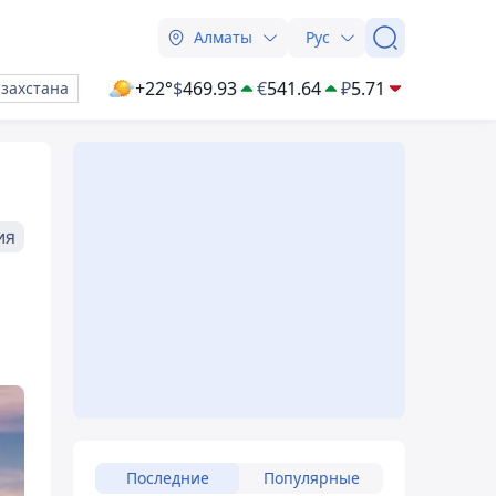
Алматы
Рус
+22°
$
469.93
€
541.64
₽
5.71
азахстана
ия
Последние
Популярные