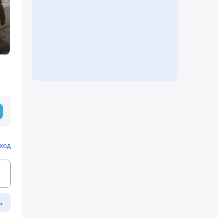
ход
ь