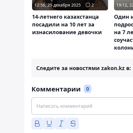
12:56, 25 декабря 2025
2
19:12, 
14-летнего казахстанца
Один 
посадили на 10 лет за
подрос
изнасилование девочки
на 7 л
соуча
колон
Следите за новостями zakon.kz в:
Комментарии
0