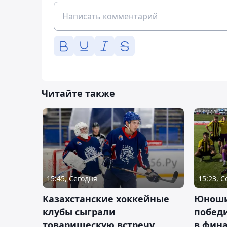
Читайте также
15:45, Сегодня
15:23, 
Казахстанские хоккейные
Юноши
клубы сыграли
побед
товарищескую встречу
в фина