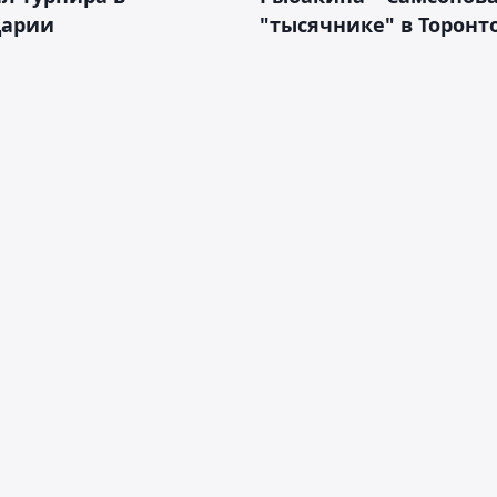
арии
"тысячнике" в Торонт