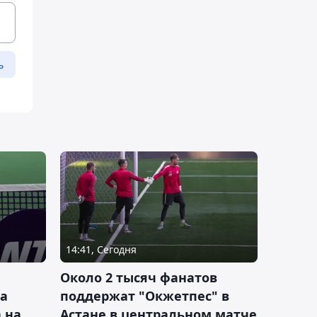
ь
14:41, Сегодня
Около 2 тысяч фанатов
а
поддержат "Окжетпес" в
 на
Астане в центральном матче