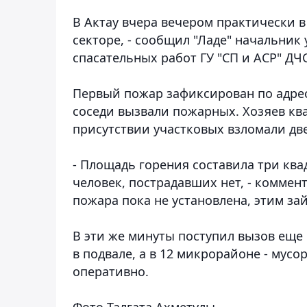
В Актау вчера вечером практически 
секторе, - сообщил "Ладе" начальни
спасательных работ ГУ "СП и АСР" ДЧ
Первый пожар зафиксирован по адресу
соседи вызвали пожарных. Хозяев ква
присутствии участковых взломали дв
- Площадь горения составила три кв
человек, пострадавших нет, - коммен
пожара пока не установлена, этим за
В эти же минуты поступил вызов еще 
в подвале, а в 12 микрорайоне - мус
оперативно.
Фото Талгата Ахметулы