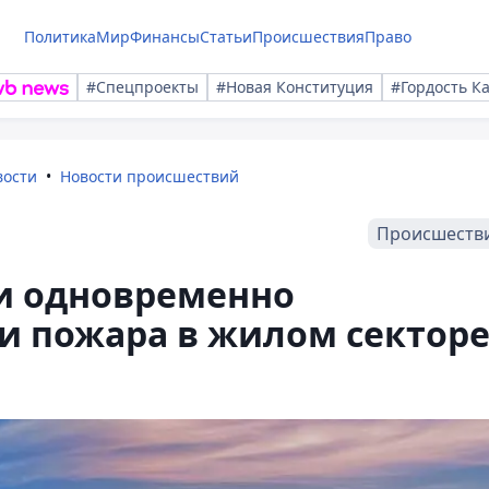
Политика
Мир
Финансы
Статьи
Происшествия
Право
#Спецпроекты
#Новая Конституция
#Гордость К
вости
Новости происшествий
Происшеств
ки одновременно
и пожара в жилом сектор