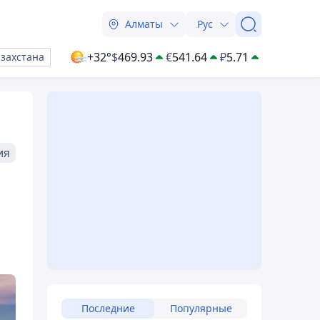
Алматы
Рус
+32°
$
469.93
€
541.64
₽
5.71
азахстана
ия
е
Последние
Популярные