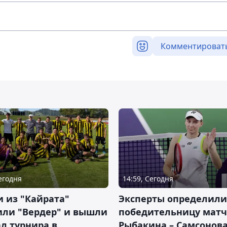
Комментироват
Сегодня
14:59, Сегодня
 из "Кайрата"
Эксперты определили
или "Вердер" и вышли
победительницу матч
л турнира в
Рыбакина – Самсонова