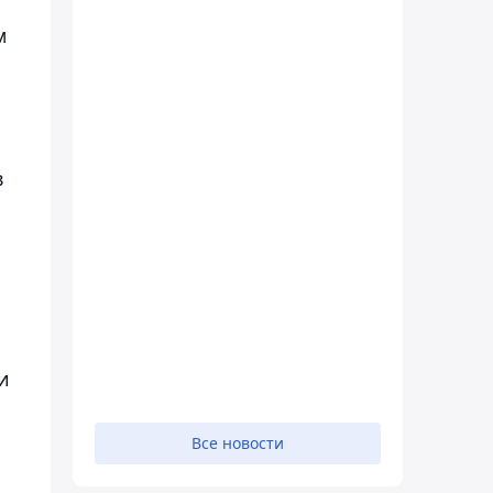
м
в
и
Все новости