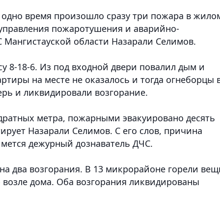
в одно время произошло сразу три пожара в жило
к управления пожаротушения и аварийно-
С Мангистауской области Назарали Селимов.
 8-18-6. Из под входной двери повалил дым и
ртиры на месте не оказалось и тогда огнеборцы 
ерь и ликвидировали возгорание.
адратных метра, пожарными эвакуировано десять
тирует Назарали Селимов. С его слов, причина
ймется дежурный дознаватель ДЧС.
на два возгорания. В 13 микрорайоне горели вещ
ор возле дома. Оба возгорания ликвидированы