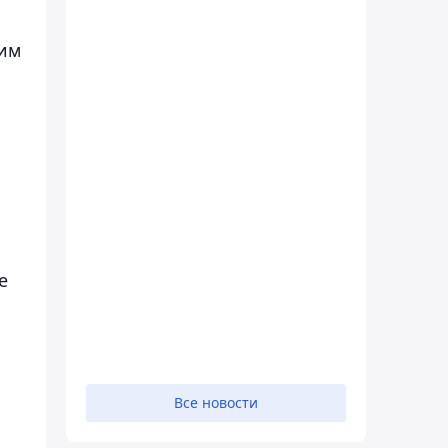
ким
е
Все новости