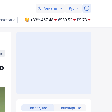
Алматы
Рус
+33°
$
467.48
€
539.52
₽
5.73
азахстана
ия
о
Последние
Популярные