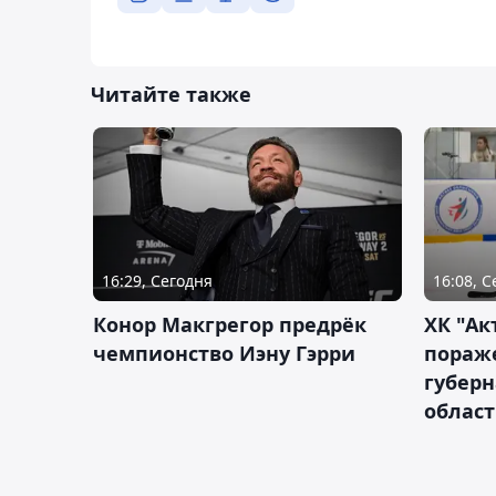
Читайте также
16:29, Сегодня
16:08, 
Конор Макгрегор предрёк
ХК "Ак
чемпионство Иэну Гэрри
пораж
губерн
облас