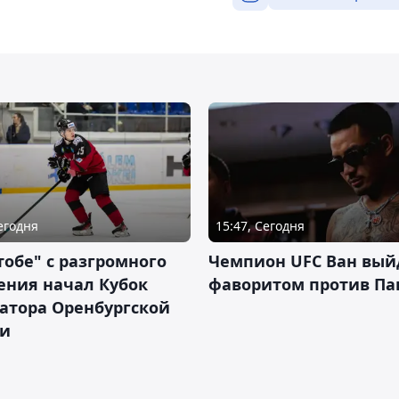
Сегодня
15:47, Сегодня
тобе" с разгромного
Чемпион UFC Ван вый
ения начал Кубок
фаворитом против П
атора Оренбургской
ти