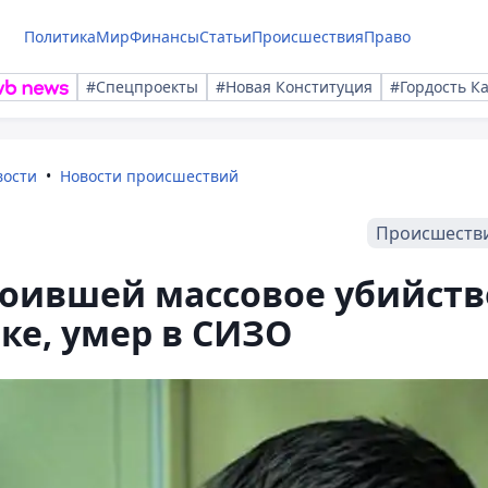
Политика
Мир
Финансы
Статьи
Происшествия
Право
#Спецпроекты
#Новая Конституция
#Гордость К
вости
Новости происшествий
Происшеств
роившей массовое убийств
ке, умер в СИЗО