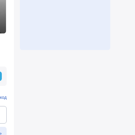
ход
ь