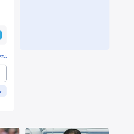
ход
ь