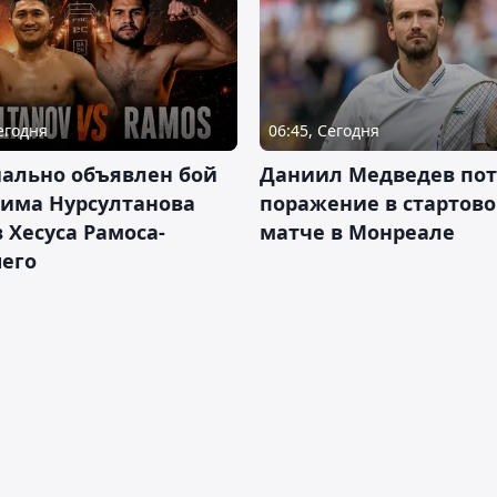
Сегодня
06:45, Сегодня
ально объявлен бой
Даниил Медведев по
има Нурсултанова
поражение в стартов
 Хесуса Рамоса-
матче в Монреале
его