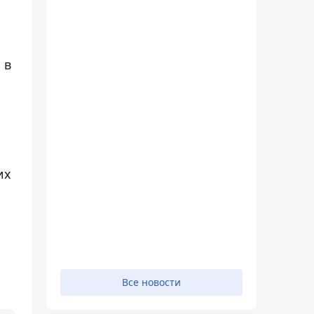
 в
их
Все новости