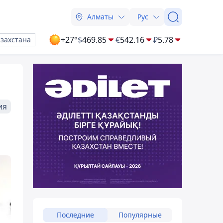
Алматы
Рус
+27°
$
469.85
€
542.16
₽
5.78
азахстана
ия
Последние
Популярные