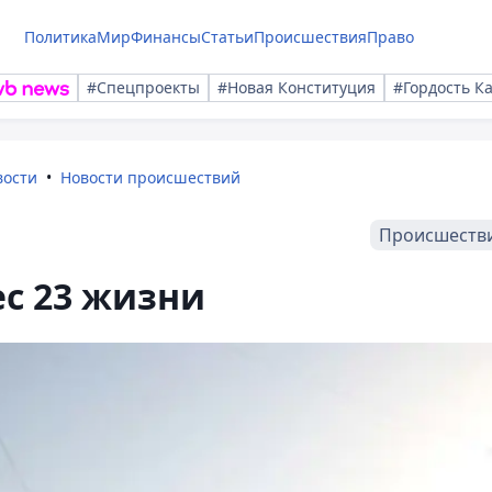
Политика
Мир
Финансы
Статьи
Происшествия
Право
#Спецпроекты
#Новая Конституция
#Гордость К
вости
Новости происшествий
Происшеств
ес 23 жизни