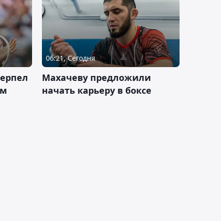
06:21, Сегодня
терпел
Махачеву предложили
ом
начать карьеру в боксе