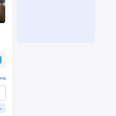
ход
ь