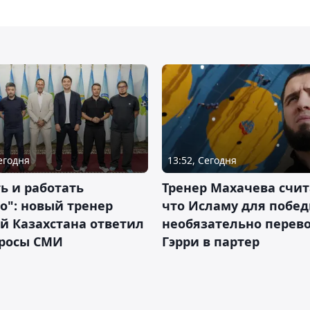
Сегодня
13:52, Сегодня
ь и работать
Тренер Махачева счит
о": новый тренер
что Исламу для побе
й Казахстана ответил
необязательно перев
просы СМИ
Гэрри в партер