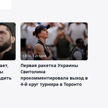
13:30, Сегодня
ает,
Первая ракетка Украины
ды
Свитолина
одить
прокомментировала выход в
4-й круг турнира в Торонто