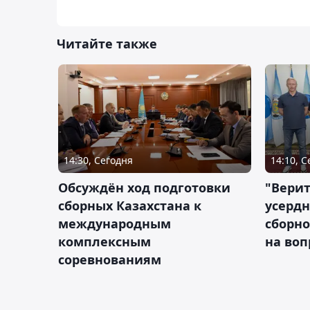
Читайте также
14:30, Сегодня
14:10, 
Обсуждён ход подготовки
"Верит
сборных Казахстана к
усердн
международным
сборно
комплексным
на во
соревнованиям