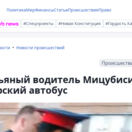
Политика
Мир
Финансы
Статьи
Происшествия
Право
#Спецпроекты
#Новая Конституция
#Гордость К
вости
Новости происшествий
Происшеств
пьяный водитель Мицубис
рский автобус