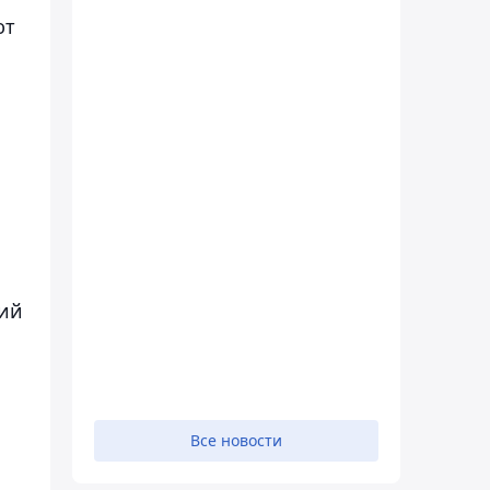
ют
кий
Все новости