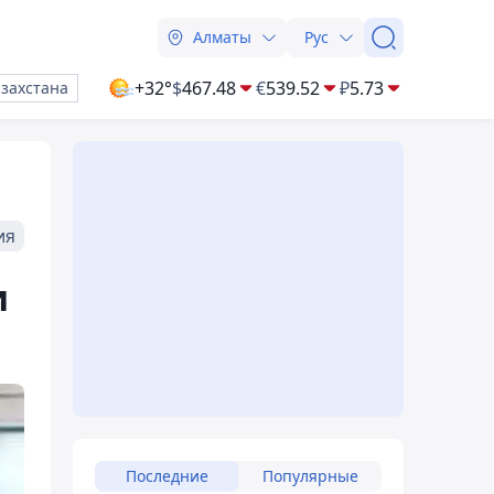
Алматы
Рус
+32°
$
467.48
€
539.52
₽
5.73
азахстана
ия
и
Последние
Популярные