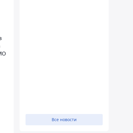
з
в
 МО
Все новости