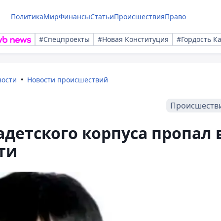
Политика
Мир
Финансы
Статьи
Происшествия
Право
#Спецпроекты
#Новая Конституция
#Гордость К
вости
Новости происшествий
Происшеств
детского корпуса пропал 
ти