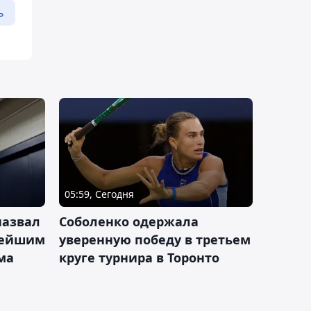
ь
05:59, Сегодня
назвал
Соболенко одержала
лейшим
уверенную победу в третьем
ма
круге турнира в Торонто