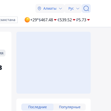
Алматы
Рус
+29°
$
467.48
€
539.52
₽
5.73
азахстана
ия
в
Последние
Популярные