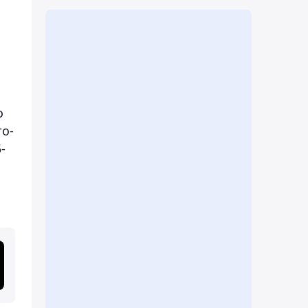
о
то-
-