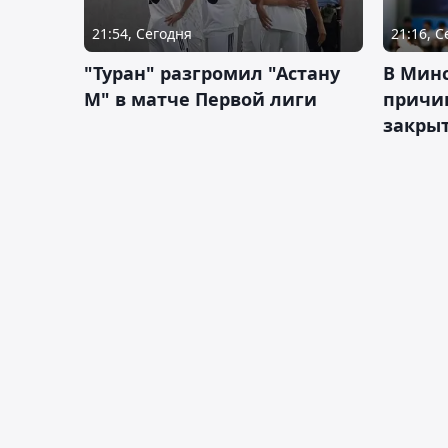
21:54, Сегодня
21:16, 
"Туран" разгромил "Астану
В Мин
М" в матче Первой лиги
причи
закрыт