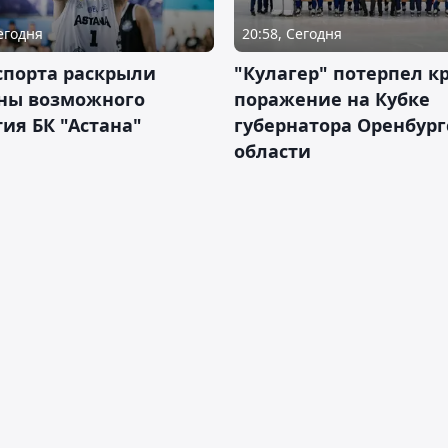
Сегодня
20:58, Сегодня
спорта раскрыли
"Кулагер" потерпел к
ны возможного
поражение на Кубке
ия БК "Астана"
губернатора Оренбург
области