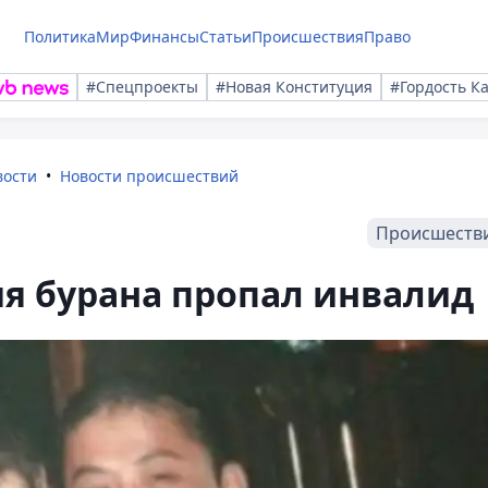
Политика
Мир
Финансы
Статьи
Происшествия
Право
#Спецпроекты
#Новая Конституция
#Гордость К
вости
Новости происшествий
Происшеств
мя бурана пропал инвалид