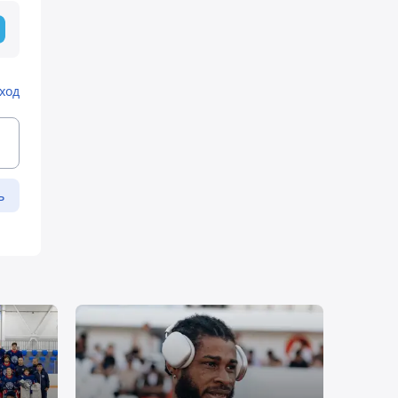
ход
ь