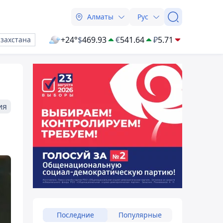
Алматы
Рус
+24°
$
469.93
€
541.64
₽
5.71
азахстана
ия
Последние
Популярные