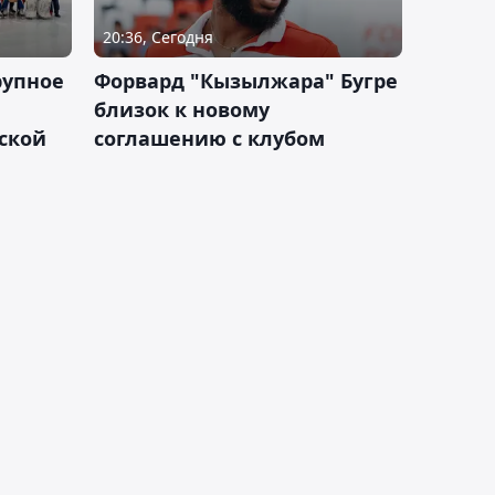
20:36, Сегодня
рупное
Форвард "Кызылжара" Бугре
близок к новому
ской
соглашению с клубом