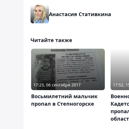
Анастасия Стативкина
Читайте также
17:23, 06 сентября 2017
17:52, 
Восьмилетний мальчик
Военн
пропал в Степногорске
Кадетс
пропа
облас