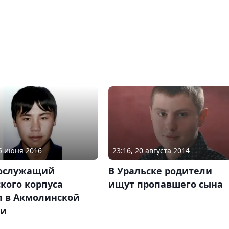
15 июня 2016
23:16, 20 августа 2014
ослужащий
В Уральске родители
кого корпуса
ищут пропавшего сына
л в Акмолинской
ти