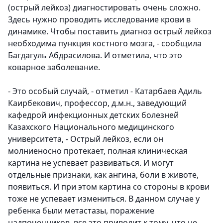
(острый лейкоз) диагностировать очень сложно.
Здесь нужно проводить исследование крови в
динамике. Чтобы поставить диагноз острый лейкоз
необходима пункция костного мозга, - сообщила
Багдагуль Абдрасилова. И отметила, что это
коварное заболевание.
- Это особый случай,
- отметил - Катарбаев Адиль
Каирбекович, профессор, д.м.н., заведующий
кафедрой инфекционных детских болезней
Казахского Национального медицинского
университета, -
Острый лейкоз, если он
молниеносно протекает, полная клиническая
картина не успевает развиваться. И могут
отдельные признаки, как ангина, боли в животе,
появиться. И при этом картина со стороны в крови
тоже не успевает измениться.
В данном случае у
ребенка были метастазы, поражение
надпочечников, все это приводит к тому, что не