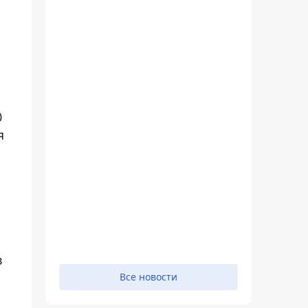
0
я
в
Все новости