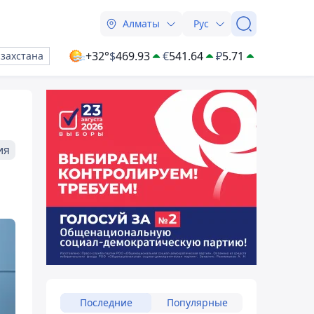
Алматы
Рус
+32°
$
469.93
€
541.64
₽
5.71
азахстана
ия
Последние
Популярные