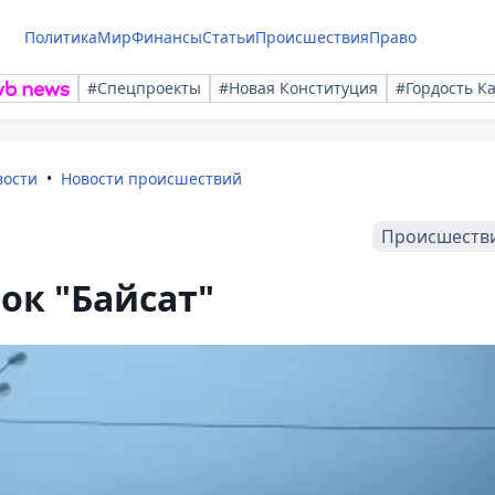
Политика
Мир
Финансы
Статьи
Происшествия
Право
#Спецпроекты
#Новая Конституция
#Гордость К
вости
Новости происшествий
Происшеств
ок "Байсат"