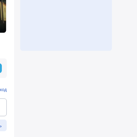
ход
ь