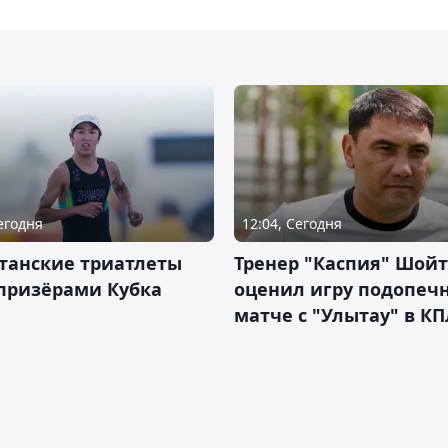
Сегодня
12:04, Сегодня
танские триатлеты
Тренер "Каспия" Шой
призёрами Кубка
оценил игру подопеч
матче с "Улытау" в КП