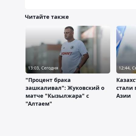
Читайте также
13:03, Сегодня
12:44, 
"Процент брака
Казахс
зашкаливал": Жуковский о
стали 
матче "Кызылжара" с
Азии
"Алтаем"