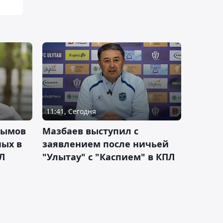
11:41, Сегодня
тымов
Мазбаев выступил с
ных в
заявлением после ничьей
Л
"Улытау" с "Каспием" в КПЛ