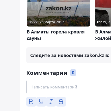
05:22, 26 марта 2017
05:39, 2
В Алматы горела кровля
В Алм
сауны
жилой
Следите за новостями zakon.kz в:
Комментарии
0