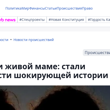
Политика
Мир
Финансы
Статьи
Происшествия
Право
#Спецпроекты
#Новая Конституция
#Гордость К
вости
Новости происшествий
Происшеств
ри живой маме: стали
сти шокирующей истории