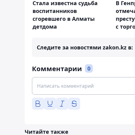
Стала известна судьба
В Генп
воспитанников
отмеч
сгоревшего в Алматы
прест
детдома
с торг
Следите за новостями zakon.kz в:
Комментарии
0
Читайте также