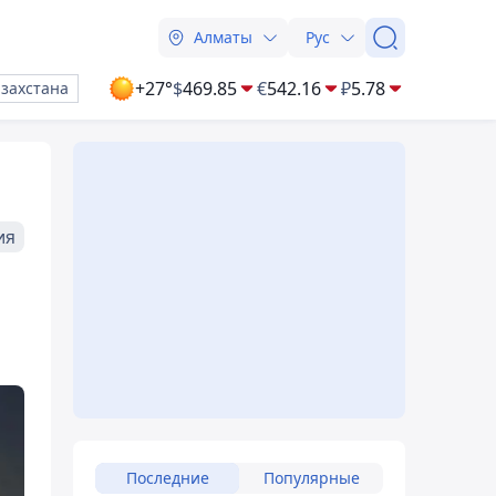
Алматы
Рус
+27°
$
469.85
€
542.16
₽
5.78
азахстана
ия
Последние
Популярные