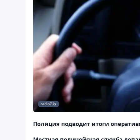
radio7.kz
Полиция подводит итоги оператив
Местная полицейская служба депа