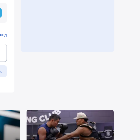
ход
ь