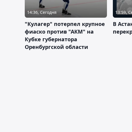
14:36, Сегодня
13:59, 
"Кулагер" потерпел крупное
В Аста
фиаско против "АКМ" на
перек
Кубке губернатора
Оренбургской области