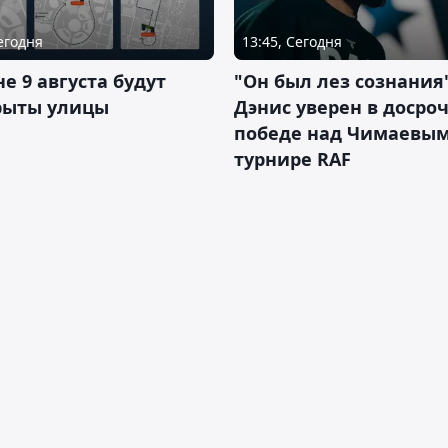
Сегодня
13:45, Сегодня
не 9 августа будут
"Он был лез сознания"
рыты улицы
Дэнис уверен в досро
победе над Чимаевым
турнире RAF