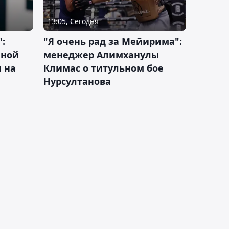
13:05, Сегодня
:
"Я очень рад за Мейирима":
чной
менеджер Алимханулы
 на
Климас о титульном бое
Нурсултанова