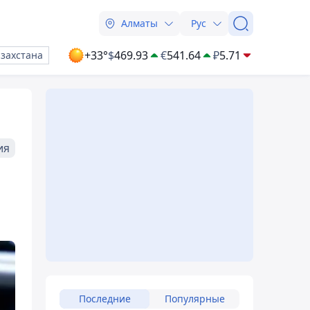
Алматы
Рус
+33°
$
469.93
€
541.64
₽
5.71
азахстана
ия
Последние
Популярные