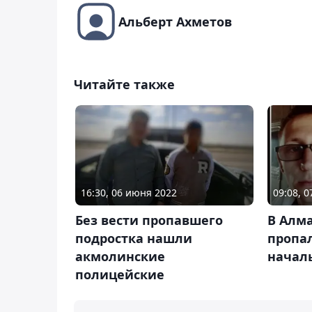
Альберт Ахметов
Читайте также
16:30, 06 июня 2022
09:08, 
Без вести пропавшего
В Алма
подростка нашли
пропа
акмолинские
начал
полицейские