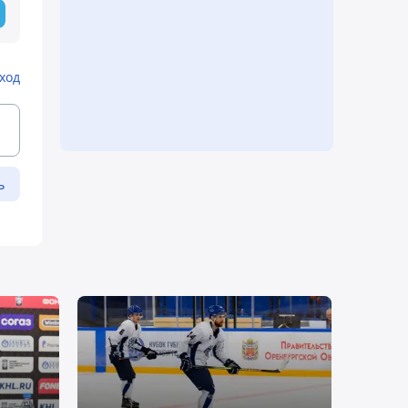
ход
ь