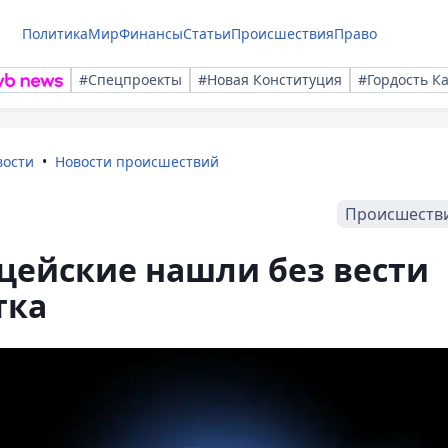
Политика
Мир
Финансы
Статьи
Происшествия
Право
#Спецпроекты
#Новая Конституция
#Гордость К
вости
Новости происшествий
Происшеств
ейские нашли без вести
тка