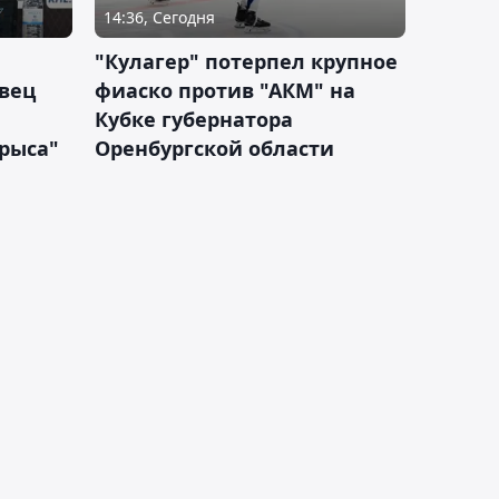
14:36, Сегодня
"Кулагер" потерпел крупное
вец
фиаско против "АКМ" на
Кубке губернатора
арыса"
Оренбургской области