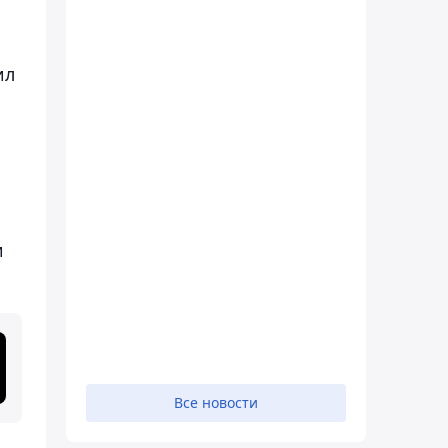
ил
и
Все новости