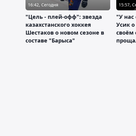
16:42, Сегодня
15:57, 
"Цель - плей-офф": звезда
"У нас
казахстанского хоккея
Усик 
Шестаков о новом сезоне в
своём 
составе "Барыса"
проща