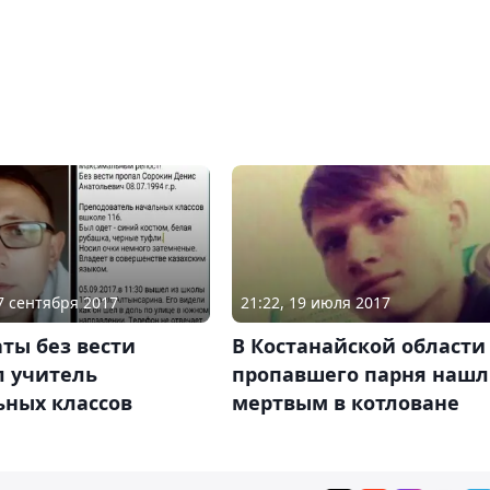
07 сентября 2017
21:22, 19 июля 2017
ты без вести
В Костанайской области
л учитель
пропавшего парня наш
ьных классов
мертвым в котловане