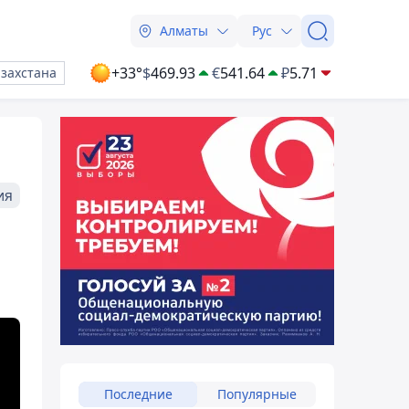
Алматы
Рус
+33°
$
469.93
€
541.64
₽
5.71
азахстана
ия
Последние
Популярные