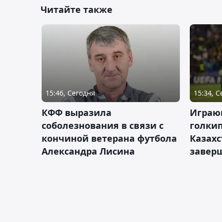
Читайте также
15:46, Сегодня
15:34, 
КФФ выразила
Играющ
соболезнования в связи с
голкип
кончиной ветерана футбола
Казах
Александра Лисина
завер