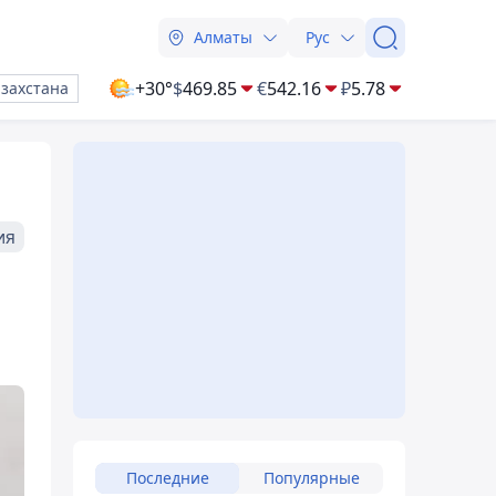
Алматы
Рус
+30°
$
469.85
€
542.16
₽
5.78
азахстана
ия
Последние
Популярные