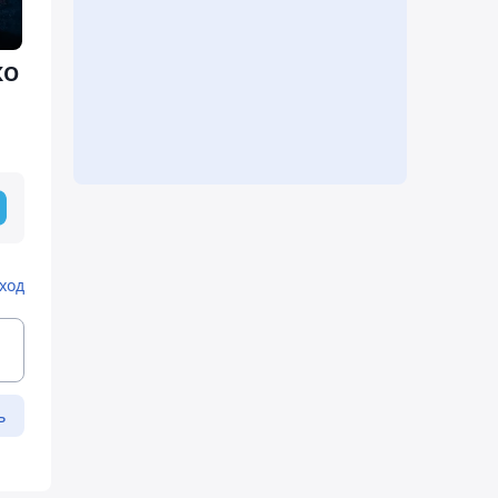
КО
ход
ь