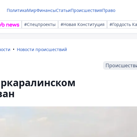
Политика
Мир
Финансы
Статьи
Происшествия
Право
#Спецпроекты
#Новая Конституция
#Гордость К
вости
Новости происшествий
Происшеств
аркаралинском
ван