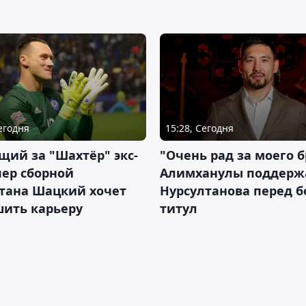
Сегодня
15:28, Сегодня
ий за "Шахтёр" экс-
"Очень рад за моего б
ер сборной
Алимханулы поддерж
стана Шацкий хочет
Нурсултанова перед б
шить карьеру
титул