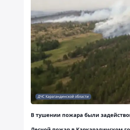
ДЧС Карагандинской области
В тушении пожара были задействов
Лесной пожар в Каркаралинском г