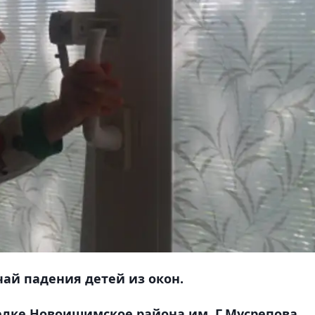
чай падения детей из окон.
елке Новоишимское района им. Г.Мусрепова