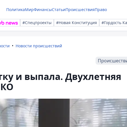
Политика
Мир
Финансы
Статьи
Происшествия
Право
#Спецпроекты
#Новая Конституция
#Гордость К
вости
Новости происшествий
Происшеств
тку и выпала. Двухлетняя
СКО