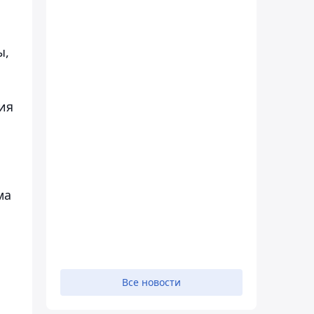
ы,
ия
ма
Все новости