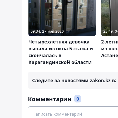
09:34, 27 мая 2020
23:49, 0
Четырехлетняя девочка
2-лет
выпала из окна 5 этажа и
из окн
скончалась в
Астан
Карагандинской области
Следите за новостями zakon.kz в:
Комментарии
0