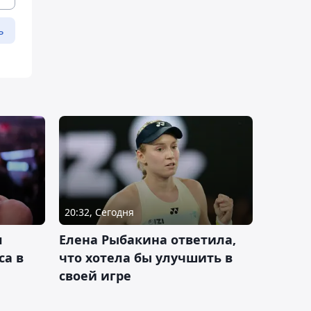
ь
20:32, Сегодня
л
Елена Рыбакина ответила,
са в
что хотела бы улучшить в
своей игре