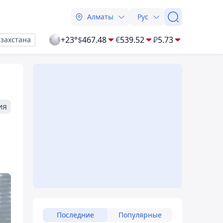
Алматы
Рус
+23°
$
467.48
€
539.52
₽
5.73
азахстана
ия
Последние
Популярные