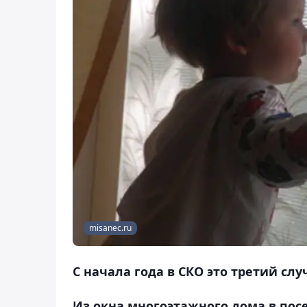
misanec.ru
С начала года в СКО это третий слу
Из окна многоэтажного дома в пос