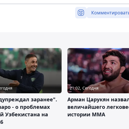
Комментироват
Сегодня
21:02, Сегодня
дупреждал заранее".
Арман Царукян назва
аро - о проблемах
величайшего легкове
й Узбекистана на
истории ММА
26