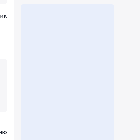
ник
цию