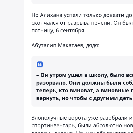
Но Алихана успели только довезти д
скончался от разрыва печени. Он бы
пятницу, 6 сентября.
Абуталип Макатаев, дядя:
– Он утром ушел в школу, было вс
разорвало. Они должны были собл
теперь, кто виноват, а виновные
вернуть, но чтобы с другими деть
Злополучные ворота уже разобрали и 
спортинвентарь, были абсолютно нов
совсем недавно. Но, как объясняют п