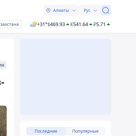
Алматы
Рус
+31°
$
469.93
€
541.64
₽
5.71
азахстана
ия
-
Последние
Популярные