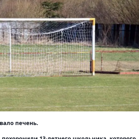
вало печень.
я похоронили 13-летнего школьника, которого