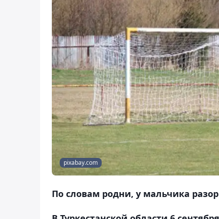
pixabay.com
По словам родни, у мальчика разор
В Туркестанской области 6 сентябр