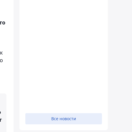
то
ок
о
о
Все новости
т