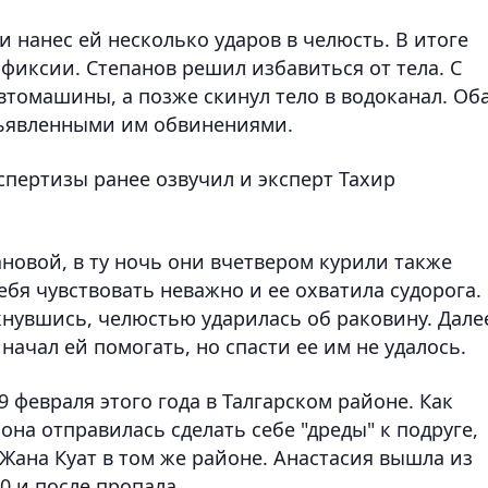
и нанес ей несколько ударов в челюсть. В итоге
фиксии. Степанов решил избавиться от тела. С
автомашины, а позже скинул тело в водоканал. Об
дъявленными им обвинениями.
спертизы ранее озвучил и эксперт Тахир
новой, в ту ночь они вчетвером курили также
ебя чувствовать неважно и ее охватила судорога.
ткнувшись, челюстью ударилась об раковину. Дале
начал ей помогать, но спасти ее им не удалось.
9 февраля этого года в Талгарском районе. Как
она отправилась сделать себе "дреды" к подруге,
ана Куат в том же районе. Анастасия вышла из
30 и после пропала.