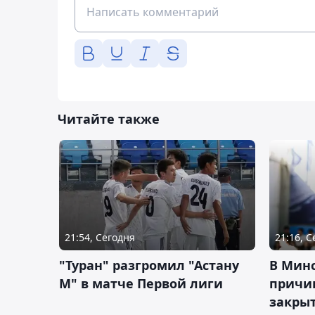
Читайте также
21:54, Сегодня
21:16, 
"Туран" разгромил "Астану
В Мин
М" в матче Первой лиги
причи
закрыт