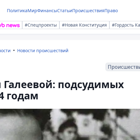
Политика
Мир
Финансы
Статьи
Происшествия
Право
#Спецпроекты
#Новая Конституция
#Гордость К
вости
Новости происшествий
Происшеств
 Галеевой: подсудимых
4 годам