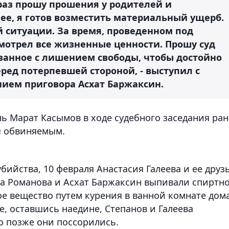
раз прошу прошения у родителей и
нее, я готов возместить материальный ущерб.
ой ситуации. За время, проведенном под
смотрел все жизненные ценности. Прошу суд
язанное с лишением свободы, чтобы достойно
ред потерпевшей стороной, - выступил с
ием приговора Асхат Баржаксин.
ь Марат Касымов в ходе судебного заседания ран
ы обвиняемым.
бийства, 10 февраля Анастасия Галеева и ее друз
та Романова и Асхат Баржаксин выпивали спиртн
ое вещество путем курения в ванной комнате дом
е, оставшись наедине, Степанов и Галеева
о позже они поссорились.