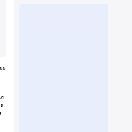
ее
ья
ое
а