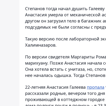
Степанов тогда начал душить Галееву 
Анастасия умерла от механической ас
другом он загрузил тело в багажник 
подсудимых не были согласны с пре
Такую версию после лабораторной эк
Халимназаров.
По версии свидетеля Маргариты Рома
марихуану. Позже Анастасия начала с
Она хотела встать с унитаза, но, спо
нее началась одышка. Тогда Степанов 
22-летняя Анастасия Галеева
пропала
рассказали родные, вечером того дня 
проживающей в коттеджном городке Ж
дома подруги почти в полночь - в 23.