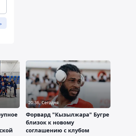
ь
20:36, Сегодня
рупное
Форвард "Кызылжара" Бугре
близок к новому
ской
соглашению с клубом