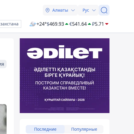
Алматы
Рус
+24°
$
469.93
€
541.64
₽
5.71
азахстана
ия
Последние
Популярные