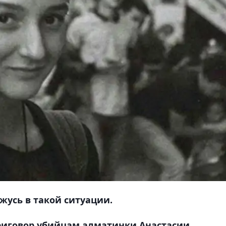
ажусь в такой ситуации.
риговор убийцам алматинки Анастасии