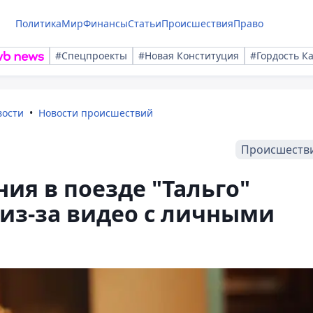
Политика
Мир
Финансы
Статьи
Происшествия
Право
#Спецпроекты
#Новая Конституция
#Гордость К
вости
Новости происшествий
Происшеств
ия в поезде "Тальго"
из-за видео с личными