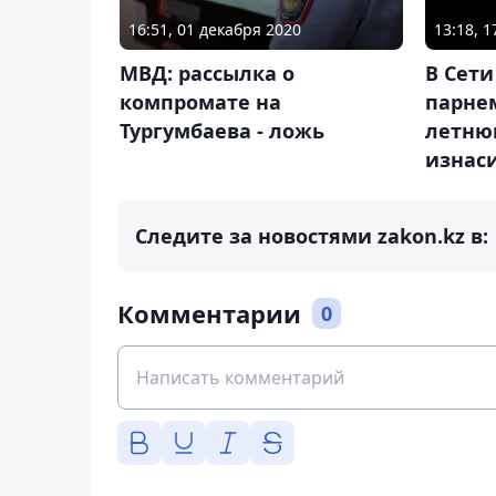
16:51, 01 декабря 2020
13:18, 
МВД: рассылка о
В Сети
компромате на
парнем
Тургумбаева - ложь
летню
изнас
Следите за новостями zakon.kz в:
Комментарии
0