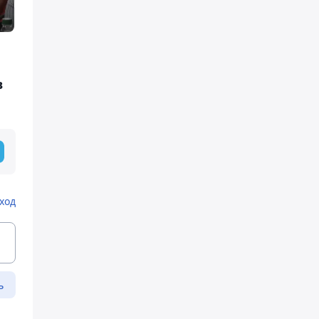
,
в
ход
ь