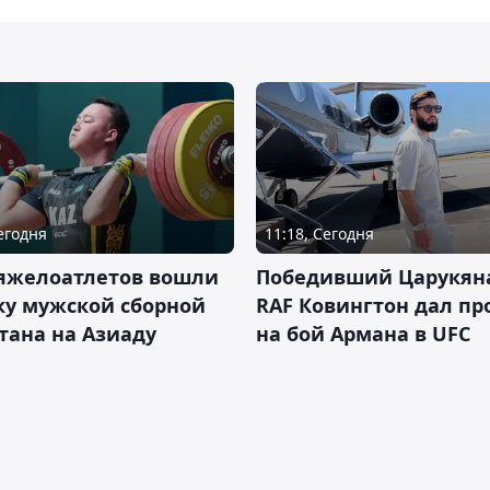
Сегодня
11:18, Сегодня
тяжелоатлетов вошли
Победивший Царукян
ку мужской сборной
RAF Ковингтон дал пр
тана на Азиаду
на бой Армана в UFC