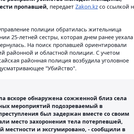
вести пропавшей,
передает
Zakon.kz
со ссылкой н
 управление полиции обратилась жительница
нии 25-летней сестры, которая днем ранее уехала
 вернулась. На поиск пропавшей ориентировали
й районной и областной полиции. С учетом
асайская районная полиция возбудила уголовное
дусматривающее "Убийство".
ла вскоре обнаружена сожженной близ села
кных мероприятий подозреваемый в
 преступления был задержан вместе со своим
ли место захоронения тела потерпевшей,
й местности и эксгумировано, - сообщили в