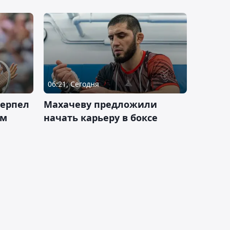
06:21, Сегодня
терпел
Махачеву предложили
ом
начать карьеру в боксе