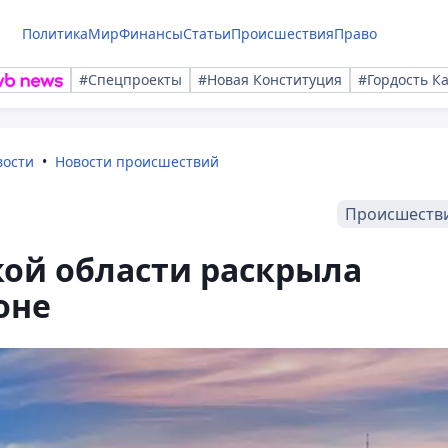
Политика
Мир
Финансы
Статьи
Происшествия
Право
#Спецпроекты
#Новая Конституция
#Гордость К
вости
Новости происшествий
Происшеств
ой области раскрыла
оне