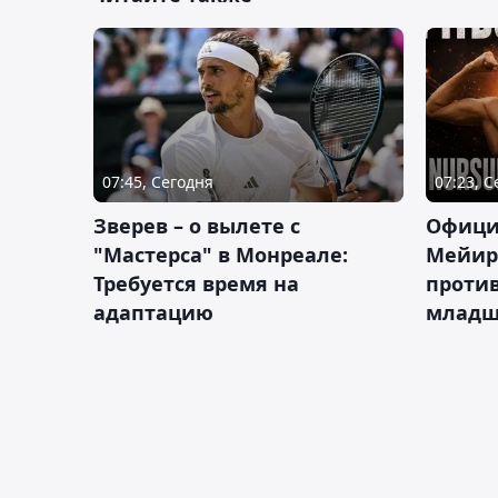
07:45, Сегодня
07:23, 
Зверев – о вылете с
Офици
"Мастерса" в Монреале:
Мейир
Требуется время на
против
адаптацию
младш