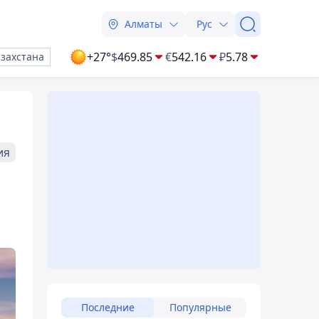
Алматы
Рус
+27°
$
469.85
€
542.16
₽
5.78
азахстана
ия
Последние
Популярные