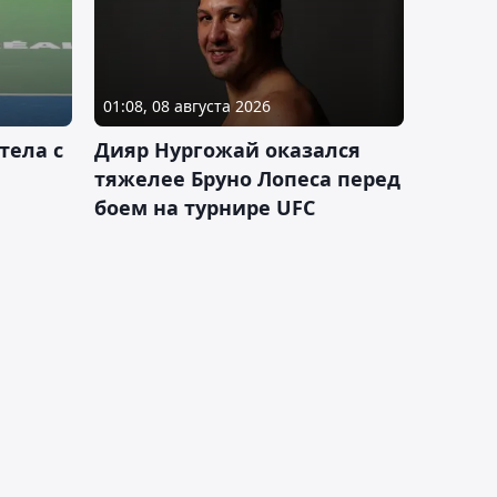
01:08, 08 августа 2026
тела с
Дияр Нургожай оказался
тяжелее Бруно Лопеса перед
боем на турнире UFC