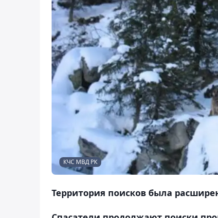
КЧС МВД РК
Территория поисков была расширена
Спасатели продолжают поиски про