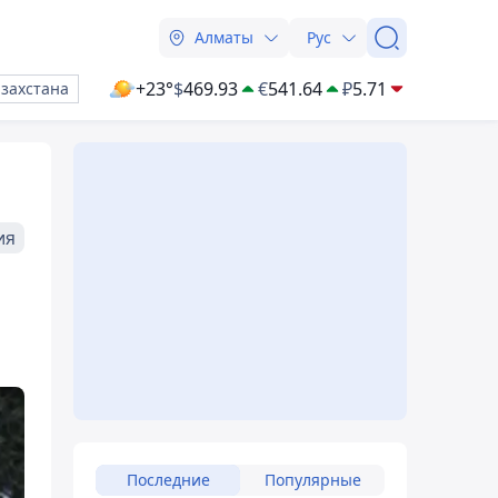
Алматы
Рус
+23°
$
469.93
€
541.64
₽
5.71
азахстана
ия
Последние
Популярные