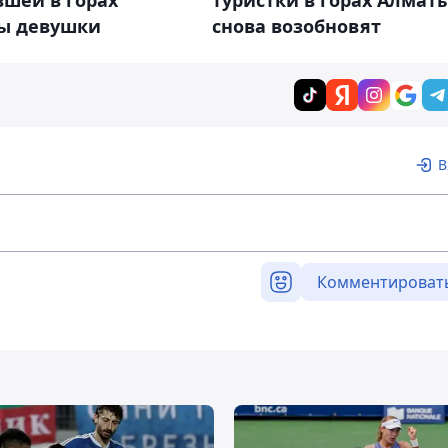
вшей в горах
туристки в горах Алмат
ы девушки
снова возобновят
В
Комментироват