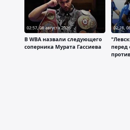
02:57, 08 августа 2026
02:28, 0
В WBA назвали следующего
"Левск
соперника Мурата Гассиева
перед
против