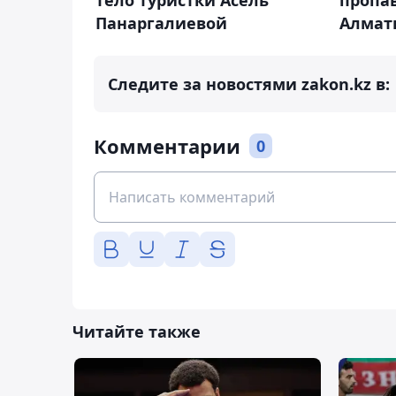
тело туристки Асель
пропа
Панаргалиевой
Алмат
Следите за новостями zakon.kz в:
Комментарии
0
Читайте также