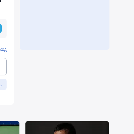
ы
ход
ь