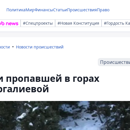
Политика
Мир
Финансы
Статьи
Происшествия
Право
#Спецпроекты
#Новая Конституция
#Гордость К
вости
Новости происшествий
Происшеств
и пропавшей в горах
ргалиевой