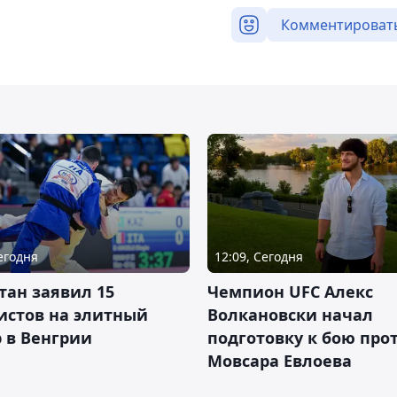
Комментироват
Сегодня
12:09, Сегодня
тан заявил 15
Чемпион UFC Алекс
истов на элитный
Волкановски начал
 в Венгрии
подготовку к бою про
Мовсара Евлоева