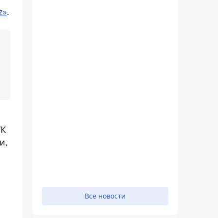
z»
.
УК
и,
Все новости