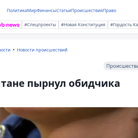
Политика
Мир
Финансы
Статьи
Происшествия
Право
#Спецпроекты
#Новая Конституция
#Гордость К
вости
Новости происшествий
Происшеств
лтане пырнул обидчика