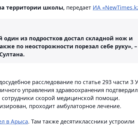
 на территории школы,
передает
ИА «NewTimes.k
й один из подростков достал складной нож и
акже по неосторожности порезал себе руку», –
Султана.
осудебное расследование по статье 293 части 3 
оличного управления здравоохранения подтвердил
и сотрудники скорой медицинской помощи.
изирован, проходит амбулаторное лечение.
л в Арыса
. Там также десятиклассники устроили