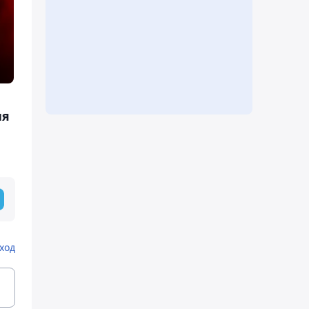
ня
ход