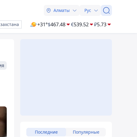
Алматы
Рус
+31°
$
467.48
€
539.52
₽
5.73
азахстана
ия
Последние
Популярные