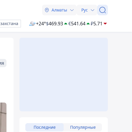
Алматы
Рус
+24°
$
469.93
€
541.64
₽
5.71
азахстана
ия
Последние
Популярные