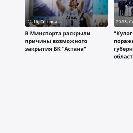
21:16, Сегодня
20:58, 
В Минспорта раскрыли
"Кулаг
причины возможного
пораж
закрытия БК "Астана"
губерн
облас