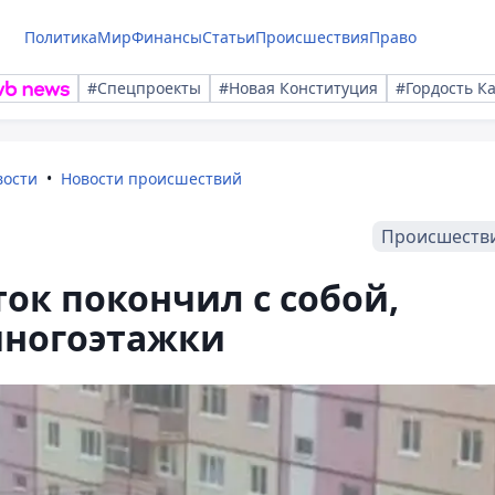
Политика
Мир
Финансы
Статьи
Происшествия
Право
#Спецпроекты
#Новая Конституция
#Гордость К
вости
Новости происшествий
Происшеств
ток покончил с собой,
многоэтажки