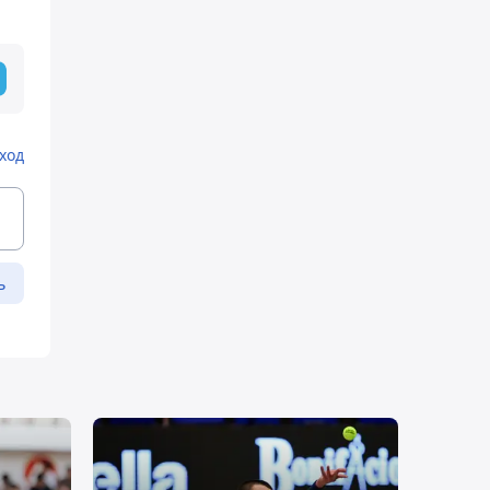
ход
ь