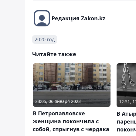
Редакция Zakon.kz
2020 год
Читайте также
23:05, 06 января 2023
12:51, 1
В Петропавловске
В Атыр
женщина покончила с
парен
собой, спрыгнув с чердака
поконч