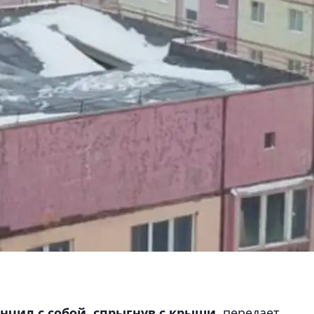
нчил с собой, спрыгнув с крыши,
передает