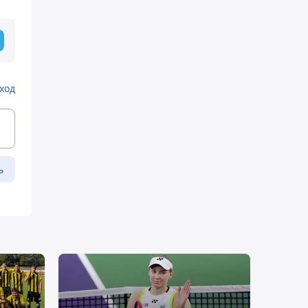
ход
ь