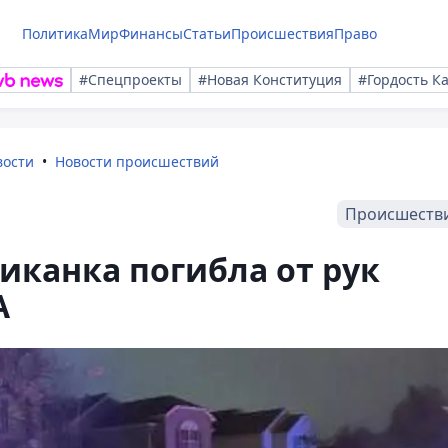
Политика
Мир
Финансы
Статьи
Происшествия
Право
#Спецпроекты
#Новая Конституция
#Гордость К
вости
Новости происшествий
Происшеств
иканка погибла от рук
А