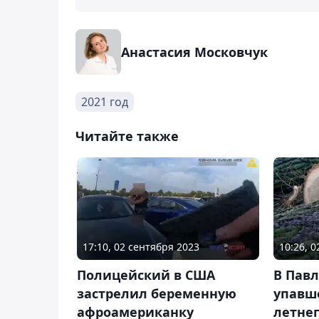
Анастасия Московчук
2021 год
Читайте также
17:10, 02 сентября 2023
10:26, 
Полицейский в США
В Пав
застрелил беременную
упавше
афроамериканку
летнег