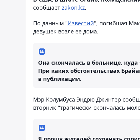
сообщает
zakon.kz
.
По данным "
Известий
", погибшая Мак
девушек возле ее дома.
Она скончалась в больнице, куда
При каких обстоятельствах Брайан
в публикации.
Мэр Колумбуса Эндрю Джинтер сообщил
вторник "трагически скончалась моло
Я прошу жителей сохранять спок