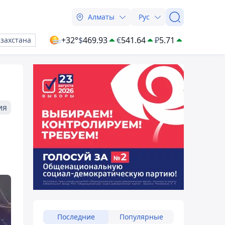
Алматы
Рус
+32°
$
469.93
€
541.64
₽
5.71
азахстана
ия
Последние
Популярные