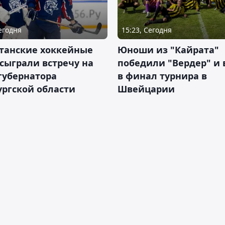
Сегодня
15:23, Сегодня
станские хоккейные
Юноши из "Кайрата"
сыграли встречу на
победили "Вердер" и
губернатора
в финал турнира в
ргской области
Швейцарии