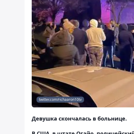
twitter.com/richaaron10tv
Девушка скончалась в больнице.
В США, в штате Огайо, полицейски