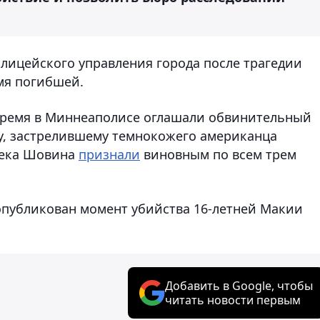
олицейского управления города после трагедии
мя погибшей.
 время в Миннеаполисе оглашали обвинительный
у, застрелившему темнокожего американца
река Шовина
признали
виновным по всем трем
 опубликован момент убийства 16-летней Макии
Добавить в Google, чтобы
читать новости первым