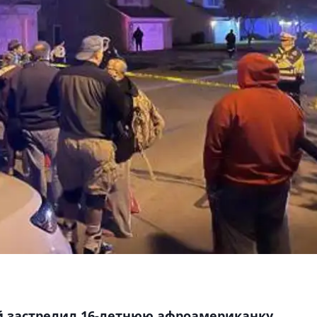
й застрелил 16-летнюю афроамериканку,