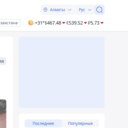
Алматы
Рус
+31°
$
467.48
€
539.52
₽
5.73
азахстана
ия
Последние
Популярные