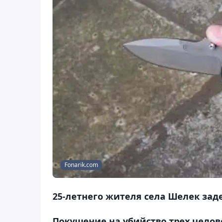
Fonarik.com
25-летнего жителя села Шелек зад
Покушение на убийство трех чело