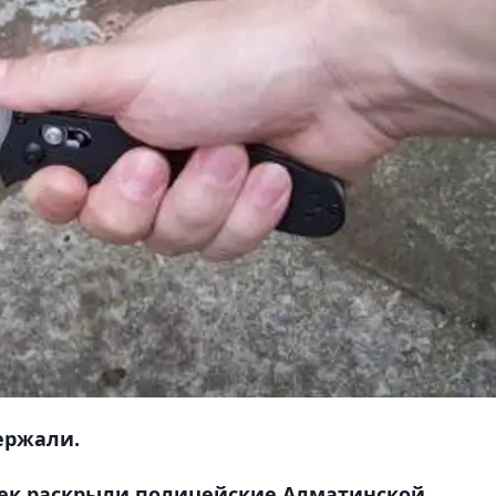
ержали.
век раскрыли полицейские Алматинской