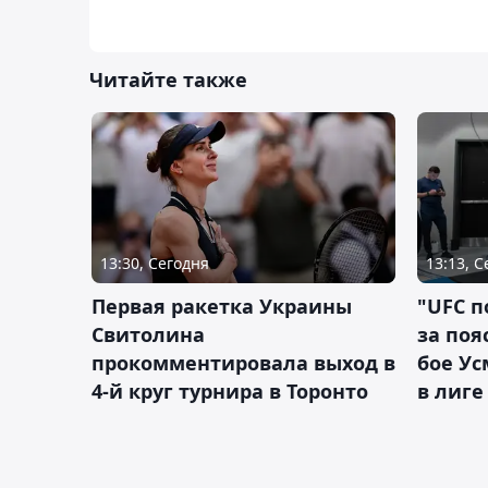
Читайте также
13:30, Сегодня
13:13, 
Первая ракетка Украины
"UFC п
Свитолина
за поя
прокомментировала выход в
бое У
4-й круг турнира в Торонто
в лиге