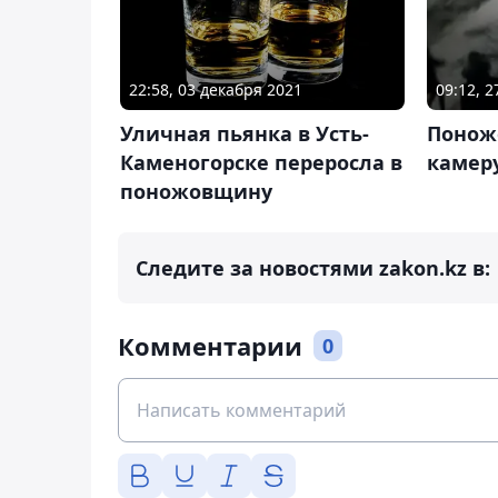
22:58, 03 декабря 2021
09:12, 
Уличная пьянка в Усть-
Понож
Каменогорске переросла в
камер
поножовщину
Следите за новостями zakon.kz в:
Комментарии
0