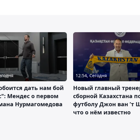
Сегодня
12:54, Сегодня
обоится дать нам бой
Новый главный трене
с": Мендес о первом
сборной Казахстана п
смана Нурмагомедова
футболу Джон ван ’т 
что о нём известно