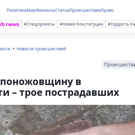
Политика
Мир
Финансы
Статьи
Происшествия
Право
#Спецпроекты
#Новая Конституция
#Гордость К
вости
Новости происшествий
Происшеств
в поножовщину в
и – трое пострадавших