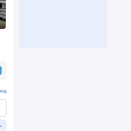
а
ход
ь