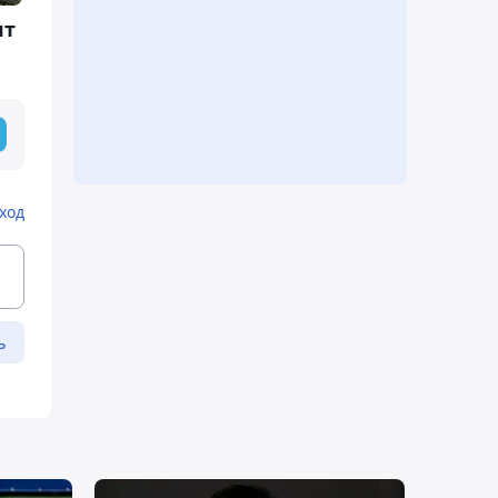
ят
ход
ь