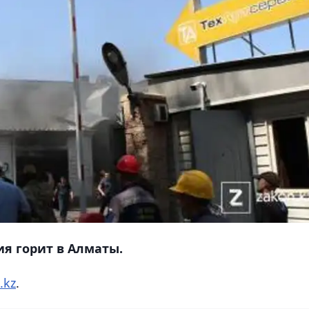
я горит в Алматы.
.kz
.