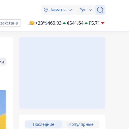
Алматы
Рус
+23°
$
469.93
€
541.64
₽
5.71
азахстана
ия
Последние
Популярные