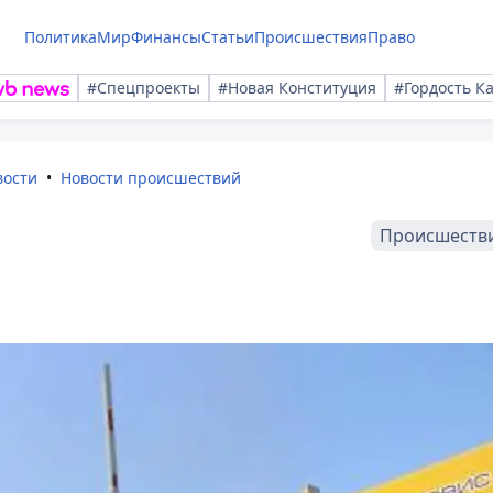
Политика
Мир
Финансы
Статьи
Происшествия
Право
#Спецпроекты
#Новая Конституция
#Гордость К
вости
Новости происшествий
Происшеств