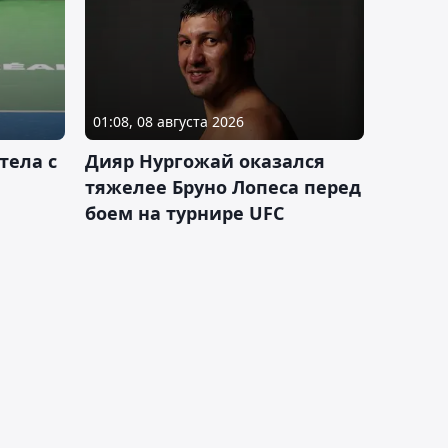
01:08, 08 августа 2026
тела с
Дияр Нургожай оказался
тяжелее Бруно Лопеса перед
боем на турнире UFC