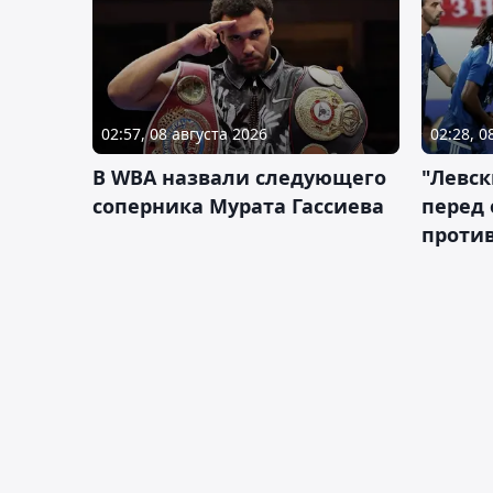
02:57, 08 августа 2026
02:28, 0
В WBA назвали следующего
"Левск
соперника Мурата Гассиева
перед
против