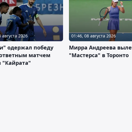
8 августа 2026
01:46, 08 августа 2026
и" одержал победу
Мирра Андреева выле
 ответным матчем
"Мастерса" в Торонто
 "Кайрата"